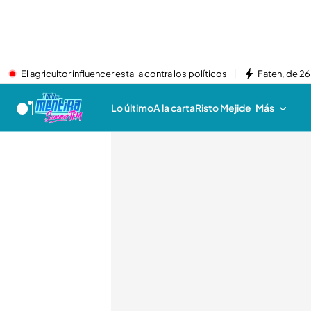
El agricultor influencer estalla contra los políticos
Faten, de 26
Lo último
A la carta
Risto Mejide
Más