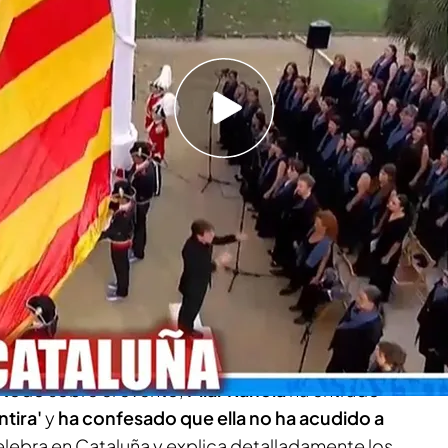
iada y los problemas con la financiación de
nución de la 'idea independentista'
celebra en
Cataluña
la
Diada
. Durante años la
había llegado a congregar a dos millones de
 un tiempo el número de asistentes ha ido
iendo fuelle el independentismo en la
 todo sobre el evento,
Pilar Rahola
ha entrado
tira'
y
ha confesado que ella no ha acudido a
elebra en Cataluña y explica detalladamente los