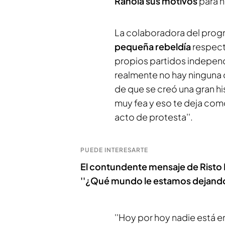
Rahola sus motivos
para no
La colaboradora del progr
pequeña rebeldía
respect
propios partidos independ
realmente no hay ninguna 
de que se creó una gran h
muy fea y eso te deja como
acto de protesta''.
PUEDE INTERESARTE
El contundente mensaje de Risto M
''¿Qué mundo le estamos dejando 
''Hoy por hoy nadie está e