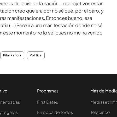
reses del país, de la nación. Los objetivos están
ación creo que era por no sé qué, por el paro, y
tras manifestaciones. Entonces bueno, esa
tía (...) Pero ir a una manifestación donde no sé
en este momento no lo sé, pues no me ha venido
Pilar Rahola
Política
tivo
Programas
Más de Medi
 entradas
First Dates
Mediaset Infi
y regalos
En boca de todos
Telecinco