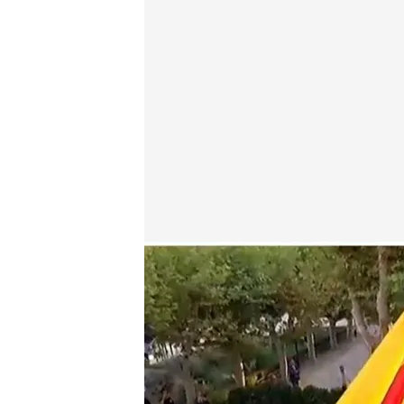
Pilar Rahola
Déborah De la Calle
11 SEP 2025 - 18:11h.
Pilar Rahola explica en 
manifestación