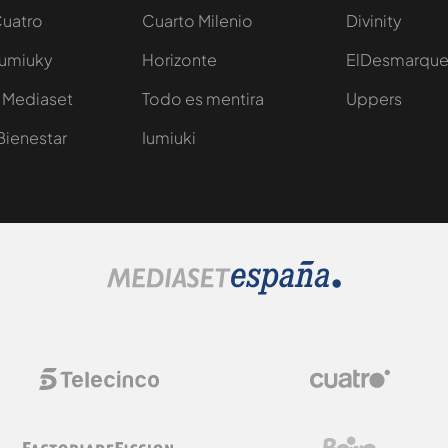
Cuatro
Cuarto Milenio
Divinity
Iumiuky
Horizonte
ElDesmarqu
 Mediaset
Todo es mentira
Uppers
Bienestar
Iumiuki