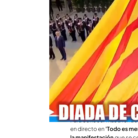
La participación en la D
Cataluña: datos y dismi
Compartir
Cada 11 de septiembre se 
manifestación convocada 
personas, pero desde hace
disminuyendo ¿Ha ido perd
celebración de la Diada?
Para conocer más a fondo
en directo en
'Todo es men
la manifestación
que se c