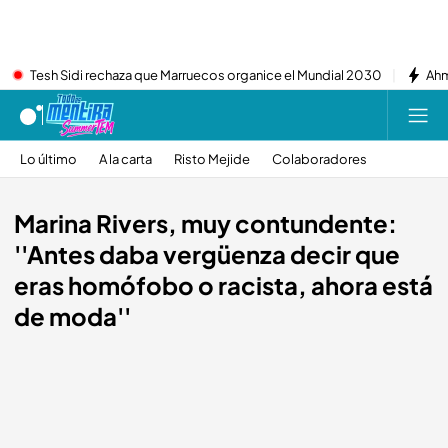
Tesh Sidi rechaza que Marruecos organice el Mundial 2030
Ahm
Lo último
A la carta
Risto Mejide
Colaboradores
Marina Rivers, muy contundente:
''Antes daba vergüenza decir que
eras homófobo o racista, ahora está
de moda''