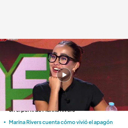
Marina Rivers, autora de la encuesta de intención de voto de sus
seguidores
.
'Todo es mentira'
Alba de la Orden
Madrid, 11 JUL 2025 - 18:29h.
El equipo de 'Todo es mentira' quiere
comprobar si el desplome del PSOE en la
encuesta del CIS es fidedigna, realizando una
en el perfil de Marina Rivers
Marina Rivers cuenta cómo vivió el apagón