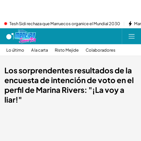
Tesh Sidi rechaza que Marruecos organice el Mundial 2030
Mar
Lo último
A la carta
Risto Mejide
Colaboradores
Los sorprendentes resultados de la
encuesta de intención de voto en el
perfil de Marina Rivers: "¡La voy a
liar!"