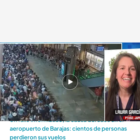
Laura García, portavoz de Jupol
Déborah De la Calle
03 JUL 2025 - 18:18h.
'Todo es mentira' ha conectado en directo con
Laura García, portavoz del sindicato policial
Jupol
Un fallo informático, la causa del caos en el
aeropuerto de Barajas: cientos de personas
perdieron sus vuelos