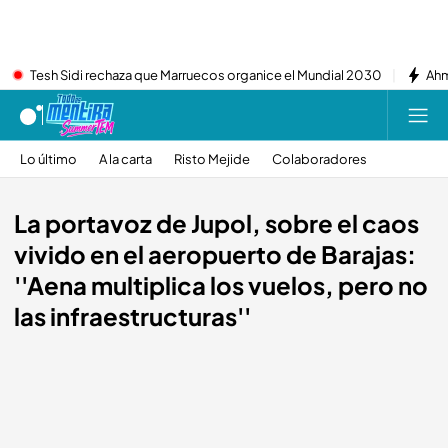
Tesh Sidi rechaza que Marruecos organice el Mundial 2030
Ahm
Lo último
A la carta
Risto Mejide
Colaboradores
La portavoz de Jupol, sobre el caos
vivido en el aeropuerto de Barajas:
''Aena multiplica los vuelos, pero no
las infraestructuras''