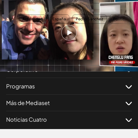
presidente: ''Tiene una imagen positiva, mejor que Trump''
TEMAS
Actualidad
España
Pedro Sánchez
Política
Nosotros
Corporativo
Programas
Más de Mediaset
Noticias Cuatro