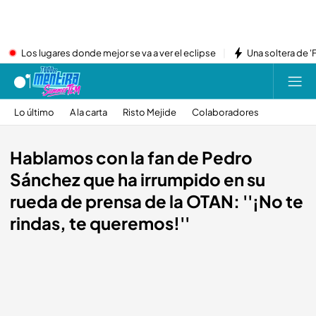
Los lugares donde mejor se va a ver el eclipse
Una soltera de '
Lo último
A la carta
Risto Mejide
Colaboradores
Hablamos con la fan de Pedro
Sánchez que ha irrumpido en su
rueda de prensa de la OTAN: ''¡No te
rindas, te queremos!''