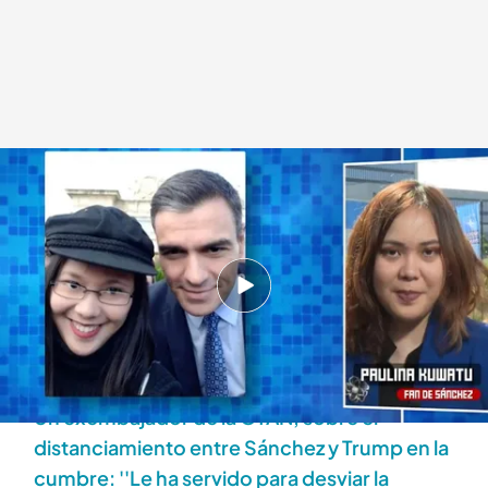
Conectamos en directo con Paulina Kuwatu
Todo es mentira
25 JUN 2025 - 17:15h.
Paulina Kuwatu es fan número uno de Pedro
Sánchez y ha entrado en directo en 'TEM' para
explicar lo ocurrido
Un exembajador de la OTAN, sobre el
distanciamiento entre Sánchez y Trump en la
cumbre: ''Le ha servido para desviar la