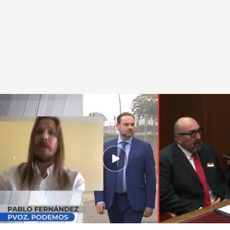
Pablo Fernández, portavoz de Podemos
.
cuatro.com
En boca de todos
13 JUN 2025 - 12:50h.
Tras el escándalo que ha salpicado a Santos
Cerdán, ¿los socios del Gobierno siguen
apoyando al PSOE?: hablamos con Pablo
Fernández, portavoz de Podemos