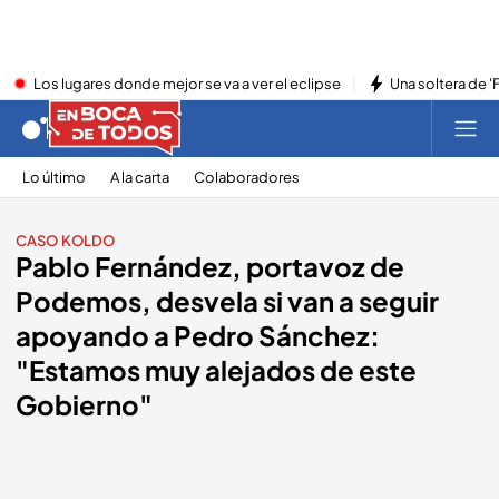
Los lugares donde mejor se va a ver el eclipse
Una soltera de '
Lo último
A la carta
Colaboradores
CASO KOLDO
Pablo Fernández, portavoz de
Podemos, desvela si van a seguir
apoyando a Pedro Sánchez:
"Estamos muy alejados de este
Gobierno"