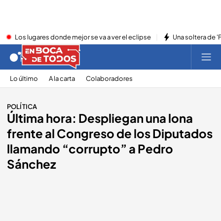
Los lugares donde mejor se va a ver el eclipse
Una soltera de '
Lo último
A la carta
Colaboradores
POLÍTICA
Última hora: Despliegan una lona
frente al Congreso de los Diputados
llamando “corrupto” a Pedro
Sánchez