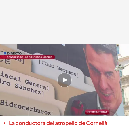
Imagen de la lona publicitaria de Hazte oír
En boca de todos
19 MAY 2025 - 13:02h.
El cartel pertenece a la asociación de
ultraderecha Hazte oír y muestra una imagen
de Pedro Sánchez simulando a Vito Corleone
de la película ‘El Padrino’
La conductora del atropello de Cornellà