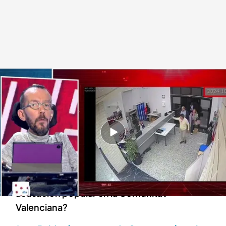
Pablo Echenique se pronuncia sobre la foto de Mazón en Cecopi.
Todo es mentira
14 MAR 2025 - 17:30h.
Pablo Echenique desvela la petición de
Podemos a la jueza que lleva el caso Mazón
¿Cuál es el siguiente paso de Podem como
acusación popular en la Comunitat
Valenciana?