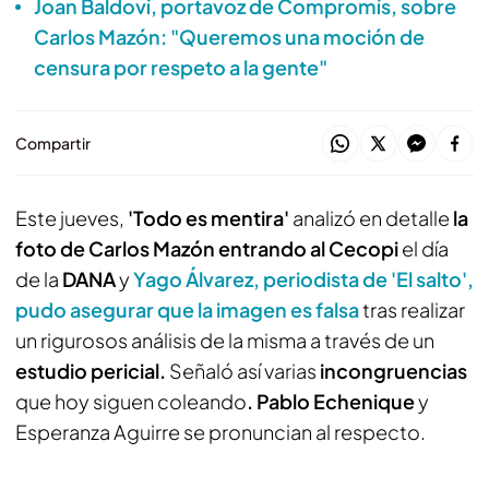
Joan Baldoví, portavoz de Compromís, sobre
Carlos Mazón: "Queremos una moción de
censura por respeto a la gente"
Compartir
Este jueves,
'Todo es mentira'
analizó en detalle
la
foto de Carlos Mazón entrando al Cecopi
el día
de la
DANA
y
Yago Álvarez, periodista de 'El salto',
pudo asegurar que la imagen es
falsa
tras realizar
un rigurosos análisis de la misma a través de un
estudio pericial.
Señaló así varias
incongruencias
que hoy siguen coleando
. Pablo Echenique
y
Esperanza Aguirre se pronuncian al respecto.