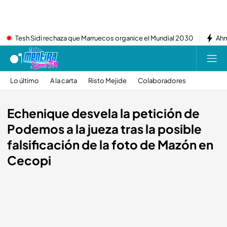
Tesh Sidi rechaza que Marruecos organice el Mundial 2030
Ahm
Lo último
A la carta
Risto Mejide
Colaboradores
Echenique desvela la petición de
Podemos a la jueza tras la posible
falsificación de la foto de Mazón en
Cecopi