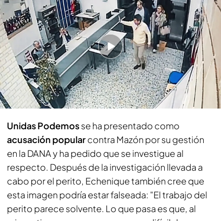
PUEDE INTERESARTE
Echenique, contundente con el Gobierno de
Madrid tras querellarse contra Reyes Maroto:
''Deberían tener responsabilidades penales''
La petición de Podem a la jueza
Unidas Podemos
se ha presentado como
acusación popular
contra Mazón por su gestión
en la DANA y ha pedido que se investigue al
respecto. Después de la investigación llevada a
cabo por el perito, Echenique también cree que
esta imagen podría estar falseada: "El trabajo del
perito parece solvente. Lo que pasa es que, al