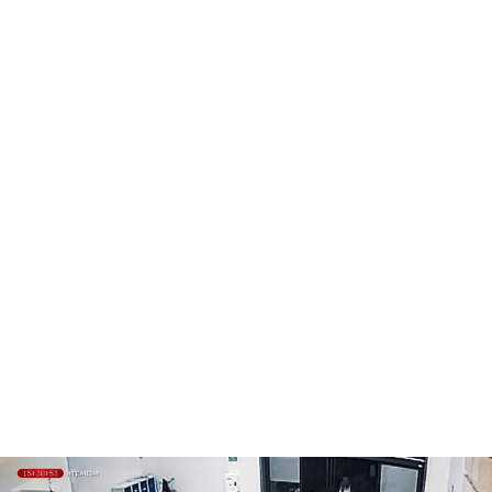
La fotografía de Mazón entrando al Cecopi es ''técninamente falsa'': "Los
metadatos están borrados a propósito"