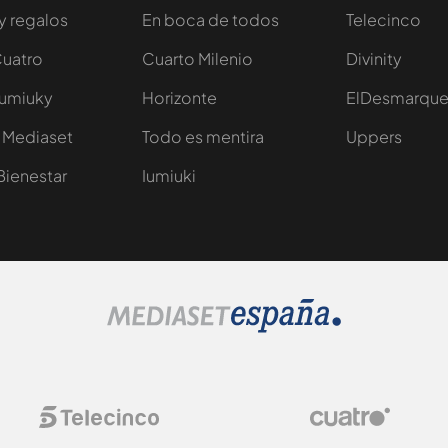
y regalos
En boca de todos
Telecinco
Cuatro
Cuarto Milenio
Divinity
Iumiuky
Horizonte
ElDesmarqu
 Mediaset
Todo es mentira
Uppers
Bienestar
Iumiuki