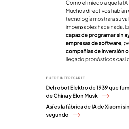
Como el miedo a que la IA
Muchos directivos habían d
tecnología mostrara su val
impensables hace nada. En
capaz de programar sin 
empresas de software
, p
compañías de inversión o 
llegado pronósticos casi c
PUEDE INTERESARTE
Del robot Elektro de 1939 que fu
de China y Elon Musk
Así es la fábrica de IA de Xiaomi 
segundo