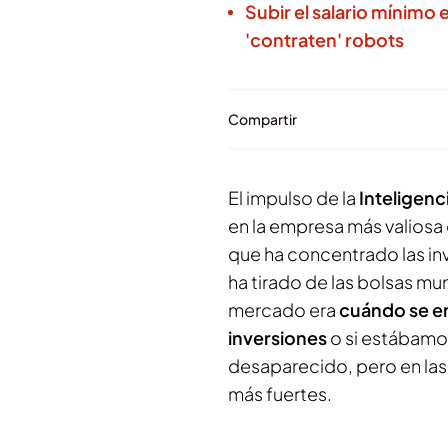
Subir el salario mínimo 
'contraten' robots
Compartir
El impulso de la
Inteligenci
en la empresa más valiosa 
que ha concentrado las inv
ha tirado de las bolsas mu
mercado era
cuándo se em
inversiones
o si estábamo
desaparecido, pero en las
más fuertes.