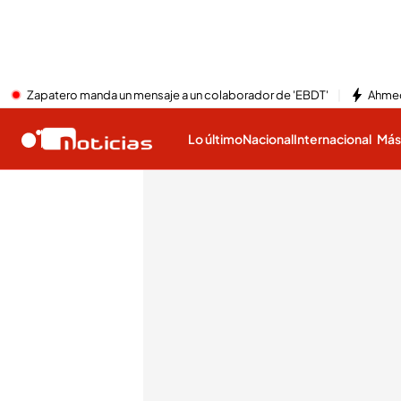
Zapatero manda un mensaje a un colaborador de 'EBDT'
Ahmed
Lo último
Nacional
Internacional
Má