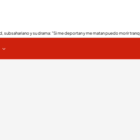
, subsahariano y su drama: "Si me deportan y me matan puedo morir tranq
s