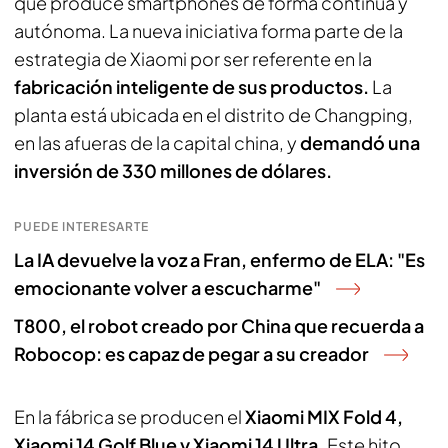
que produce smartphones de forma continua y
autónoma. La nueva iniciativa forma parte de la
estrategia de Xiaomi por ser referente en la
fabricación inteligente de sus productos.
La
planta está ubicada en el distrito de Changping,
en las afueras de la capital china, y
demandó una
inversión de 330 millones de dólares.
PUEDE INTERESARTE
La IA devuelve la voz a Fran, enfermo de ELA: "Es
emocionante volver a escucharme"
T800, el robot creado por China que recuerda a
Robocop: es capaz de pegar a su creador
En la fábrica se producen el
Xiaomi MIX Fold 4,
Xiaomi 14 Golf Blue y Xiaomi 14 Ultra.
Este hito