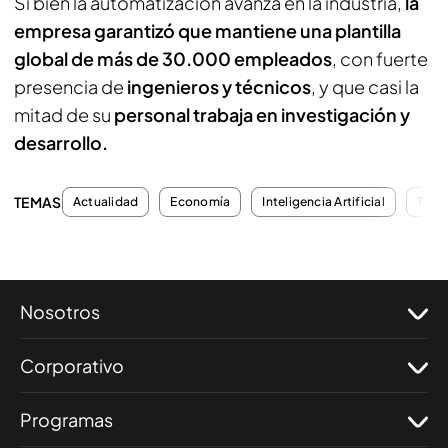
Si bien la automatización avanza en la industria,
la
empresa garantizó que mantiene una plantilla
global de más de 30.000 empleados
, con fuerte
presencia de
ingenieros y técnicos
, y que casi la
mitad de su
personal trabaja en investigación y
desarrollo.
TEMAS
Actualidad
Economía
Inteligencia Artificial
Telé
Nosotros
Corporativo
Programas