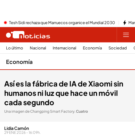
Tesh Sidi rechaza que Marruecos organice el Mundial 2030
Mar
Lo último
Nacional
Internacional
Economía
Sociedad
Economía
Así es la fábrica de IA de Xiaomi sin
humanos ni luz que hace un móvil
cada segundo
Una imagen de Changping Smart Factory
.
Cuatro
Lidia Camón
29 ENE 2026 - 16:09h.