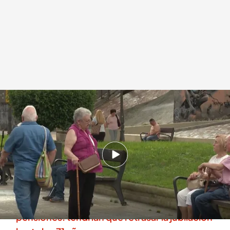
Las pensiones han subido un 31% en 10 años
.
IMAGEN: V. García, D.
Jiménez
Redacción digital Noticias Cuatro
Marta Aguirregomezcorta
19 SEP 2025 - 16:42h.
Las pensiones básicas ya superan los sueldos
promedio de los menores de 35
Los jóvenes, los más afectados con las
pensiones: tendrían que retrasar la jubilación