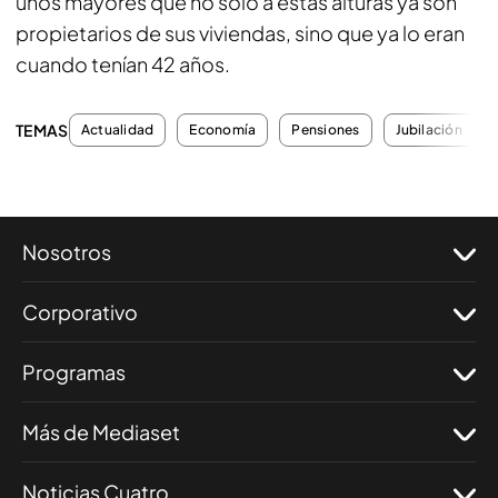
unos mayores que no solo a estas alturas ya son
propietarios de sus viviendas, sino que ya lo eran
cuando tenían 42 años.
TEMAS
Actualidad
Economía
Pensiones
Jubilación
Nosotros
Corporativo
Programas
Más de Mediaset
Noticias Cuatro