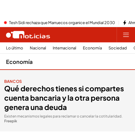
Tesh Sidi rechaza que Marruecos organice el Mundial 2030
Ahm
Lo último
Nacional
Internacional
Economía
Sociedad
Economía
BANCOS
Qué derechos tienes si compartes
cuenta bancaria y la otra persona
genera una deuda
Existen mecanismos legales para reclamar o cancelar la cotitularidad
.
Freepik