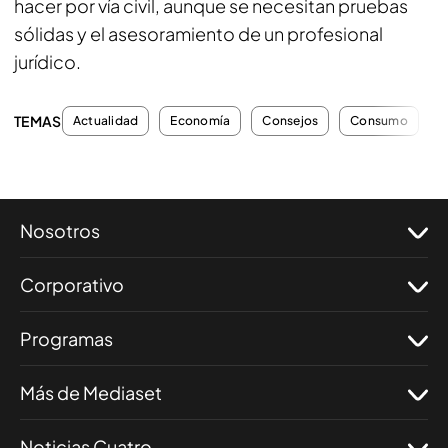
hacer por vía civil, aunque se necesitan pruebas
sólidas y el asesoramiento de un profesional
jurídico.
TEMAS
Actualidad
Economía
Consejos
Consumo
A
Nosotros
Corporativo
Programas
Más de Mediaset
Noticias Cuatro