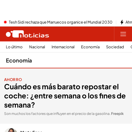
Tesh Sidi rechaza que Marruecos organice el Mundial 2030
Ahm
Lo último
Nacional
Internacional
Economía
Sociedad
Economía
AHORRO
Cuándo es más barato repostar el
coche: ¿entre semana o los fines de
semana?
Son muchos los factores que influyen en el precio de la gasolina
.
Freepik