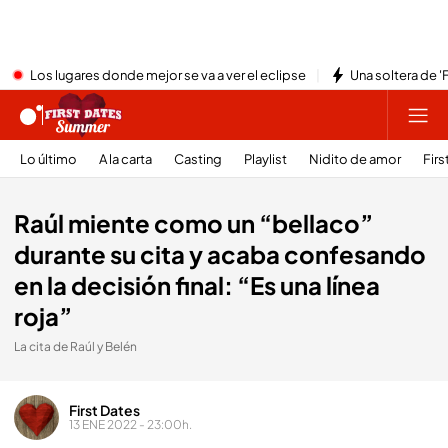
Los lugares donde mejor se va a ver el eclipse
Una soltera de '
Lo último
A la carta
Casting
Playlist
Nidito de amor
Firs
Raúl miente como un “bellaco”
durante su cita y acaba confesando
en la decisión final: “Es una línea
roja”
La cita de Raúl y Belén
First Dates
13 ENE 2022 - 23:00h.