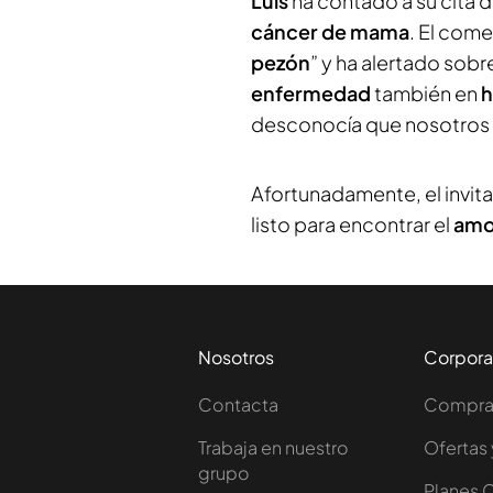
Luis
ha contado a su cita d
cáncer de mama
. El com
pezón
” y ha alertado sobr
enfermedad
también en
desconocía que nosotros
Afortunadamente, el invit
listo para encontrar el
amo
Nosotros
Corpora
Contacta
Comprar
Trabaja en nuestro
Ofertas 
grupo
Planes 