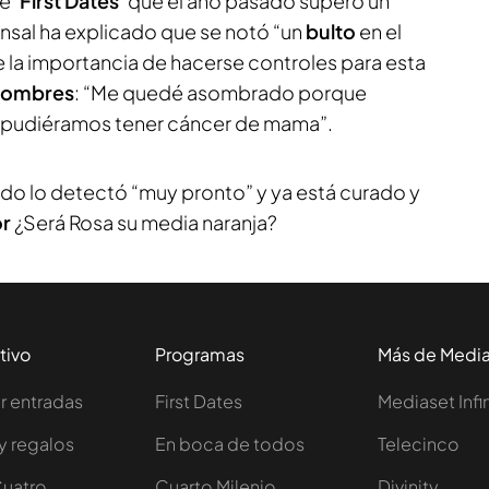
e ‘
First Dates
’ que el año pasado superó un
ensal ha explicado que se notó “un
bulto
en el
e la importancia de hacerse controles para esta
hombres
: “Me quedé asombrado porque
 pudiéramos tener cáncer de mama”.
ado lo detectó “muy pronto” y ya está curado y
r
¿Será Rosa su media naranja?
tivo
Programas
Más de Medi
 entradas
First Dates
Mediaset Infi
y regalos
En boca de todos
Telecinco
Cuatro
Cuarto Milenio
Divinity