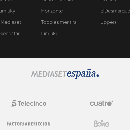
Iumiuky
Horizonte
ElDesmarqu
 Mediaset
Todo es mentira
Uppers
Bienestar
Iumiuki