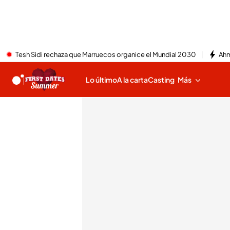
Tesh Sidi rechaza que Marruecos organice el Mundial 2030
Ahm
Lo último
A la carta
Casting
Más