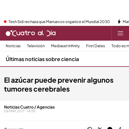
Tesh Sidi rechaza que Marruecos organice el Mundial 2030
Mar
Noticias
Televisión
Mediaset Infinity
First Dates
Todo es m
Últimas noticias sobre ciencia
El azúcar puede prevenir algunos
tumores cerebrales
Noticias Cuatro / Agencias
06 MAY 2017 - 14:11h.