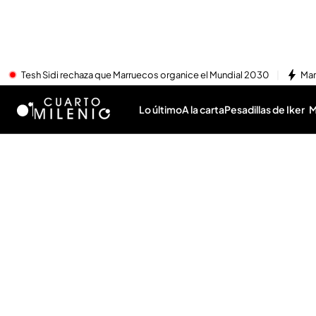
Tesh Sidi rechaza que Marruecos organice el Mundial 2030
Mar
Lo último
A la carta
Pesadillas de Iker
M