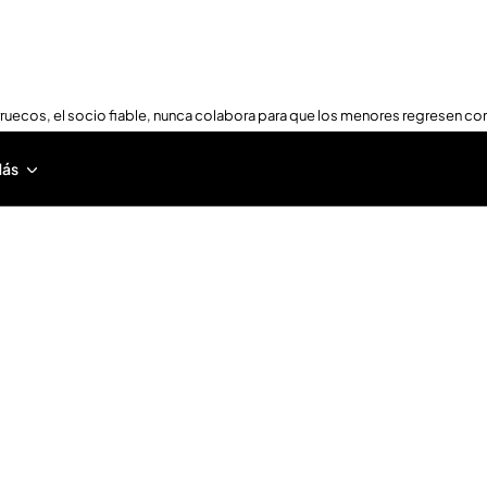
ruecos, el socio fiable, nunca colabora para que los menores regresen con
ás