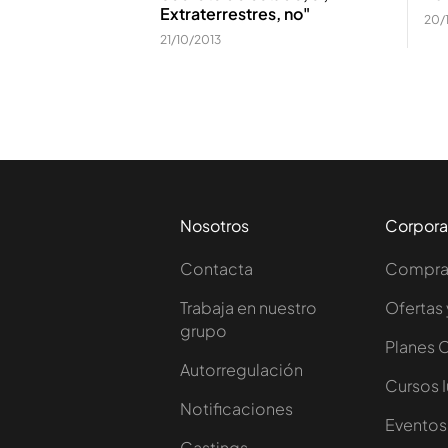
Extraterrestres, no"
20/
21/10/2013
Nosotros
Corpora
Contacta
Comprar
Trabaja en nuestro
Ofertas 
grupo
Planes 
Autorregulación
Cursos 
Notificaciones
Eventos
Castings