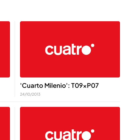
'Cuarto Milenio': T09xP07
24/10/2013