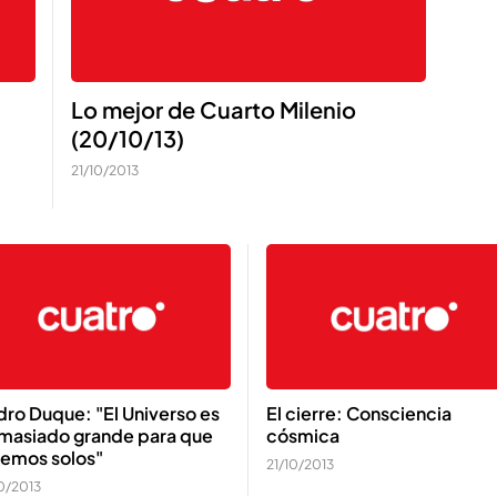
Lo mejor de Cuarto Milenio
(20/10/13)
21/10/2013
ro Duque: "El Universo es
El cierre: Consciencia
masiado grande para que
cósmica
temos solos"
21/10/2013
10/2013