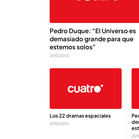
Pedro Duque: “El Universo es
demasiado grande para que
estemos solos”
21/10/2013
Los 22 dramas espaciales
Ped
de
21/10/2013
es
21/