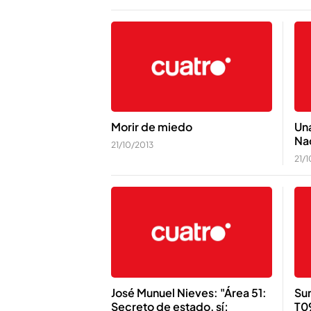
Morir de miedo
Una
Na
21/10/2013
21/
José Munuel Nieves: "Área 51:
Sum
Secreto de estado, sí;
T0