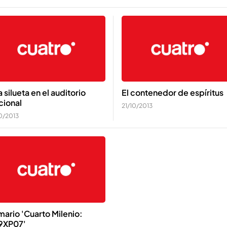
 silueta en el auditorio
El contenedor de espíritus
cional
21/10/2013
10/2013
ario 'Cuarto Milenio:
9XP07'