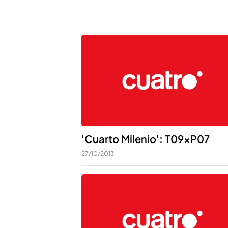
'Cuarto Milenio': T09xP07
27/10/2013