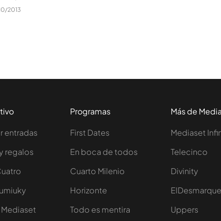
10/2013
tivo
Programas
Más de Medi
 entradas
First Dates
Mediaset Infi
y regalos
En boca de todos
Telecinco
Cuatro
Cuarto Milenio
Divinity
Iumiuky
Horizonte
ElDesmarqu
 Mediaset
Todo es mentira
Uppers