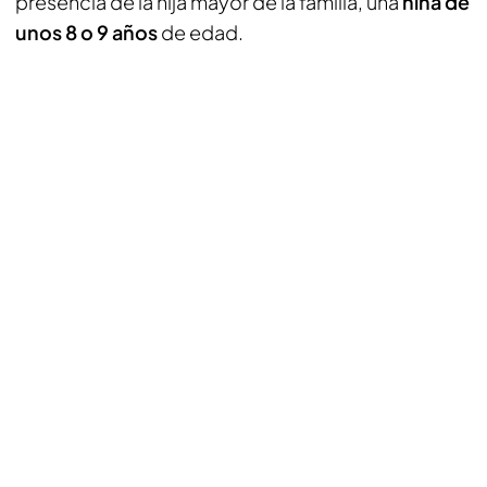
presencia de la hija mayor de la familia, una
niña de
unos 8 o 9 años
de edad.