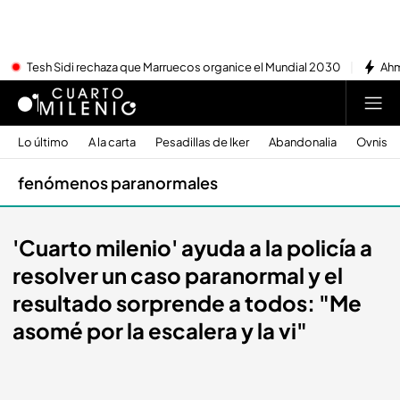
Tesh Sidi rechaza que Marruecos organice el Mundial 2030
Ahm
Lo último
A la carta
Pesadillas de Iker
Abandonalia
Ovnis
fenómenos paranormales
'Cuarto milenio' ayuda a la policía a
resolver un caso paranormal y el
resultado sorprende a todos: "Me
asomé por la escalera y la vi"