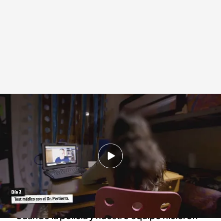
Cuarto milenio, con Iker Jiménez
Cuarto Milenio
19 ABR 2021 - 00:12h.
Una familia vivió un extraño suceso en su
domicilio y necesitaron la ayuda del equipo de
investigación de 'Cuarto milenio'
Cuando la policía y nuestro equipo hicieron