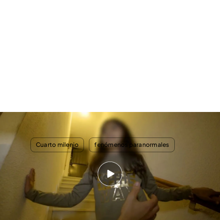
Cuarto milenio
TEMAS
Cuarto milenio
fenómenos paranormales
Nosotros