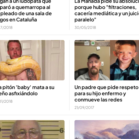
gan a un ludópata que
La Manada pide su absoluc
sparó a quemarropa al
porque hubo "filtraciones,
pleado de una sala de
cacería mediática y un juic
gos en Cataluña
paralelo"
07/2018
30/05/2018
 pitón 'baby' mata a su
Un padre que pide respeto
eño asfixiándolo
para su hijo enfermo y
conmueve las redes
01/2018
21/09/2017