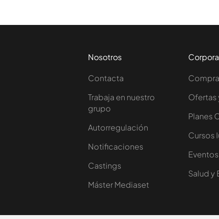
Nosotros
Corpora
Contacta
Comprar
Trabaja en nuestro
Ofertas 
grupo
Planes 
Autorregulación
Cursos 
Notificaciones
Eventos
Castings
Salud y 
Máster Mediaset