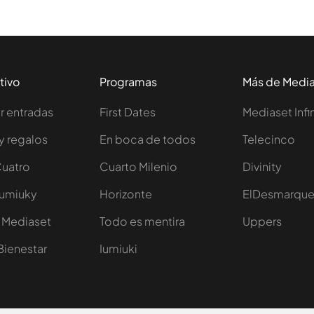
tivo
Programas
Más de Medi
 entradas
First Dates
Mediaset Infi
y regalos
En boca de todos
Telecinco
Cuatro
Cuarto Milenio
Divinity
Iumiuky
Horizonte
ElDesmarqu
 Mediaset
Todo es mentira
Uppers
Bienestar
Iumiuki