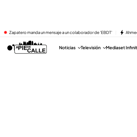
Zapatero manda un mensaje a un colaborador de 'EBDT'
Ahmed
Noticias
Televisión
Mediaset Infini