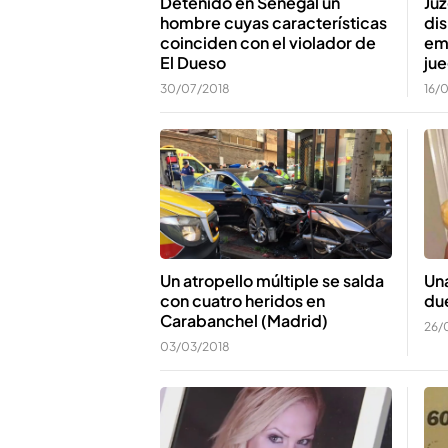
Detenido en Senegal un
Juz
hombre cuyas características
di
coinciden con el violador de
em
El Dueso
jue
30/07/2018
16/
Un atropello múltiple se salda
Una
con cuatro heridos en
du
Carabanchel (Madrid)
26/
03/03/2018