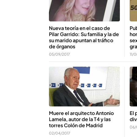
Nueva teoría en el caso de
Pu
Pilar Garrido: Su familia y la de
hom
su marido apuntan al tráfico
sex
de órganos
gra
05/09/2017
11/
Muere el arquitecto Antonio
El 
Lamela, autor de la T4 y las
div
torres Colón de Madrid
06/
02/04/2017