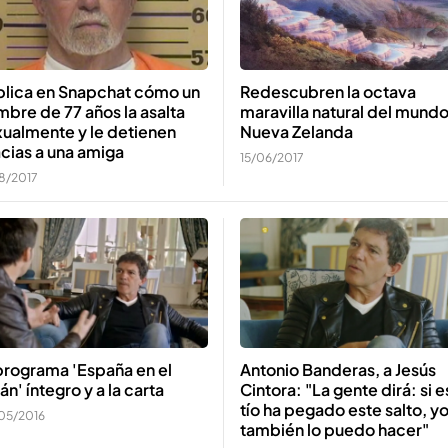
blica en Snapchat cómo un
Redescubren la octava
bre de 77 años la asalta
maravilla natural del mundo
ualmente y le detienen
Nueva Zelanda
cias a una amiga
15/06/2017
08/2017
programa 'España en el
Antonio Banderas, a Jesús
án' íntegro y a la carta
Cintora: "La gente dirá: si e
tío ha pegado este salto, y
05/2016
también lo puedo hacer"