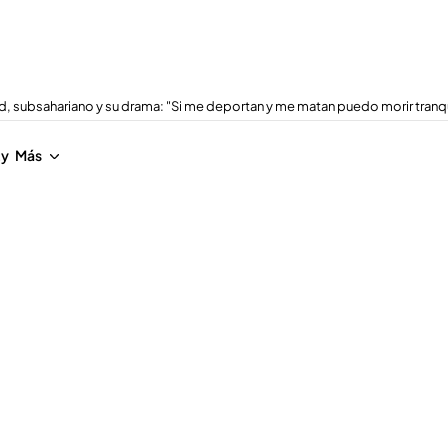
, subsahariano y su drama: "Si me deportan y me matan puedo morir tranq
ty
Más