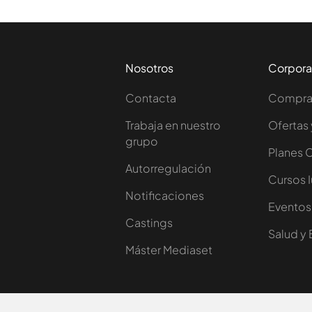
Nosotros
Corpora
Contacta
Comprar
Trabaja en nuestro
Ofertas 
grupo
Planes 
Autorregulación
Cursos 
Notificaciones
Eventos
Castings
Salud y 
Máster Mediaset