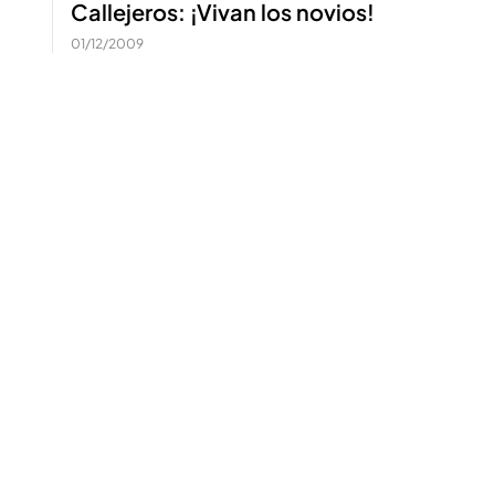
Callejeros: ¡Vivan los novios!
01/12/2009