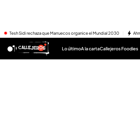
Tesh Sidi rechaza que Marruecos organice el Mundial 2030
Ahm
Lo último
A la carta
Callejeros Foodies