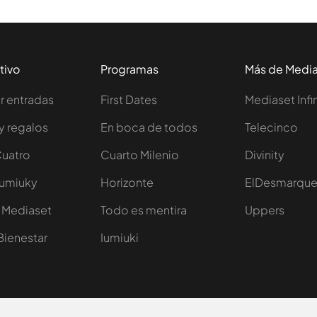
tivo
Programas
Más de Medi
 entradas
First Dates
Mediaset Infi
y regalos
En boca de todos
Telecinco
Cuatro
Cuarto Milenio
Divinity
Iumiuky
Horizonte
ElDesmarqu
 Mediaset
Todo es mentira
Uppers
Bienestar
Iumiuki