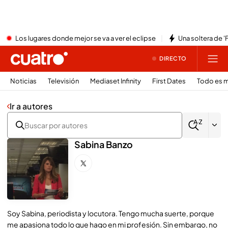
Los lugares donde mejor se va a ver el eclipse
Una soltera de '
DIRECTO
Noticias
Televisión
Mediaset Infinity
First Dates
Todo es m
Ir a autores
Sabina Banzo
Soy Sabina, periodista y locutora. Tengo mucha suerte, porque
me apasiona todo lo que hago en mi profesión. Sin embargo, no