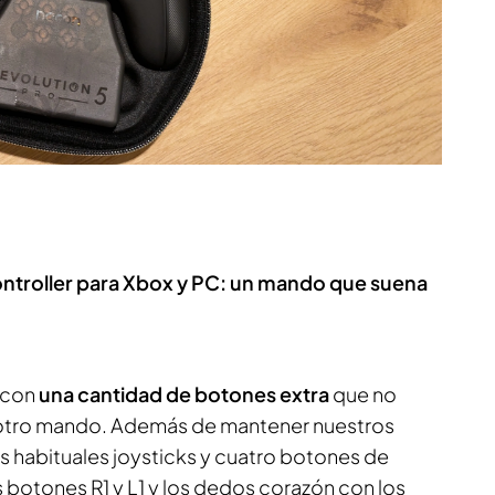
Controller para Xbox y PC: un mando que suena
a con
una cantidad de botones extra
que no
 otro mando. Además de mantener nuestros
 habituales joysticks y cuatro botones de
os botones R1 y L1 y los dedos corazón con los