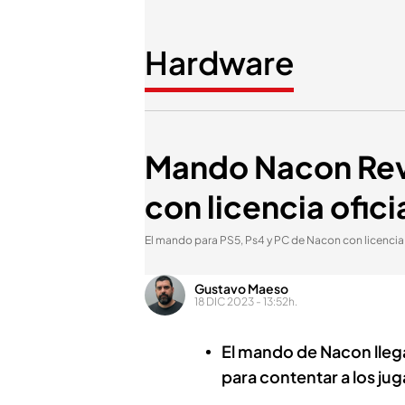
Hardware
Mando Nacon Revol
con licencia ofici
El mando para PS5, Ps4 y PC de Nacon con licencia
Gustavo Maeso
18 DIC 2023 - 13:52h.
El mando de Nacon llega
para contentar a los ju