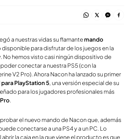
legó a nuestras vidas su flamante
mando
 disponible para disfrutar de los juegos en la
 No hemos visto casi ningún dispositivo de
 poder conectar a nuestra PS5 (con la
rine V2 Pro
). Ahora Nacon ha lanzado su primer
l para PlayStation 5
, una versión especial de su
ñado para los jugadores profesionales más
 Pro
.
 probar el nuevo mando de Nacon que, además
 puede conectarse a una PS4 y a un PC. Lo
abrir la caja en la que viene el producto es que