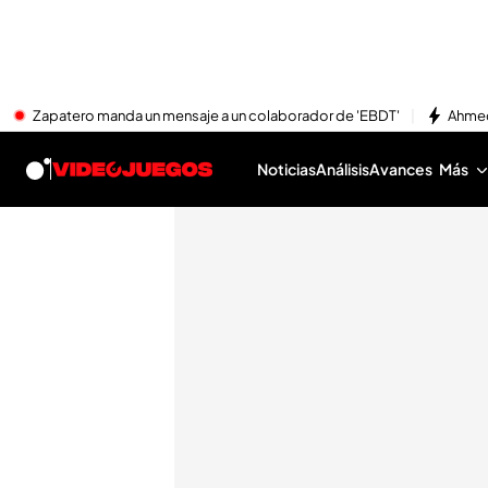
Zapatero manda un mensaje a un colaborador de 'EBDT'
Ahmed
Noticias
Análisis
Avances
Más