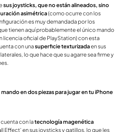
de
sus joysticks, que no están alineados, sino
uración asimétrica
(como ocurre con los
nfiguración es muy demandada por los
 que tienen aquí probablemente el único mando
licencia oficial de PlayStation) con esta
cuenta con una
superficie texturizada
en sus
laterales, lo que hace que su agarre sea firme y
nes.
n mando en dos piezas para jugar en tu iPhone
cuenta con la
tecnología magenética
l Effect’ en sus joysticks y gatillos, lo que les