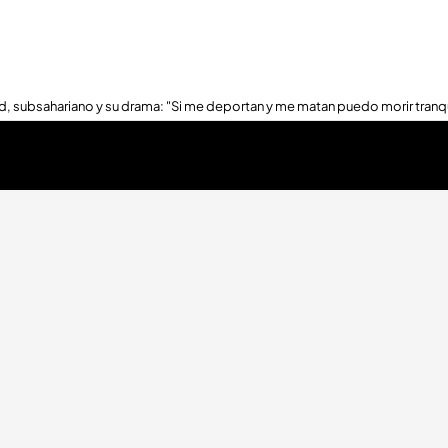
, subsahariano y su drama: "Si me deportan y me matan puedo morir tranq