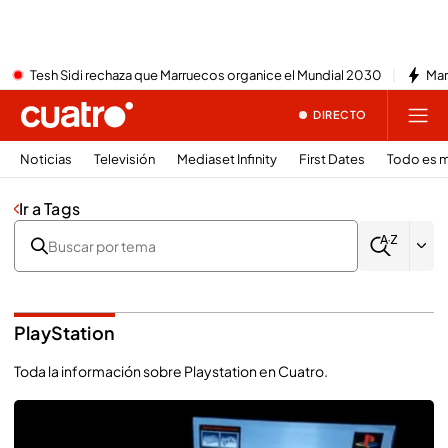
Tesh Sidi rechaza que Marruecos organice el Mundial 2030
Mar
DIRECTO
Noticias
Televisión
Mediaset Infinity
First Dates
Todo es m
Ir a Tags
PlayStation
Toda la información sobre Playstation en Cuatro.