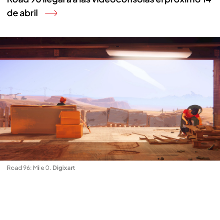
de abril
Road 96: Mile 0
.
Digixart