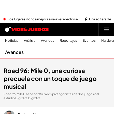
Los lugares donde mejor se va a ver el eclipse
Una soltera de '
Noticias
Análisis
Avances
Reportajes
Eventos
Hardwa
Avances
Road 96: Mile 0, una curiosa
precuela con un toque de juego
musical
Road 96: Mile 0 hace confluir a los protagonistas de dos juegos del
estudio DigixArt
.
DigixArt