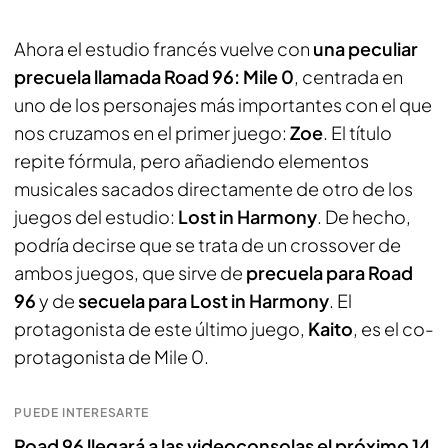
Ahora el estudio francés vuelve con
una peculiar
precuela llamada Road 96: Mile 0
, centrada en
uno de los personajes más importantes con el que
nos cruzamos en el primer juego:
Zoe
. El título
repite fórmula, pero añadiendo elementos
musicales sacados directamente de otro de los
juegos del estudio:
Lost in Harmony
. De hecho,
podría decirse que se trata de un crossover de
ambos juegos, que sirve de
precuela para Road
96
y de
secuela para Lost in Harmony
. El
protagonista de este último juego,
Kaito
, es el co-
protagonista de Mile 0.
PUEDE INTERESARTE
Road 96 llegará a las videoconsolas el próximo 14