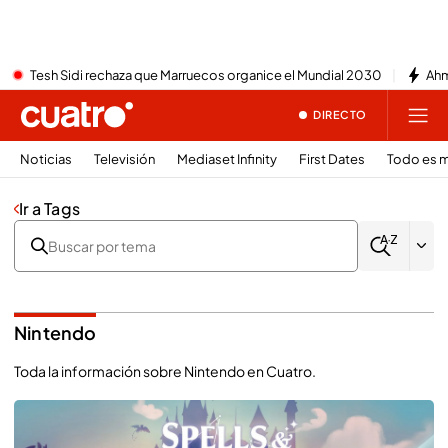
Tesh Sidi rechaza que Marruecos organice el Mundial 2030
Ahm
DIRECTO
Noticias
Televisión
Mediaset Infinity
First Dates
Todo es m
Ir a Tags
Nintendo
Toda la información sobre Nintendo en Cuatro.