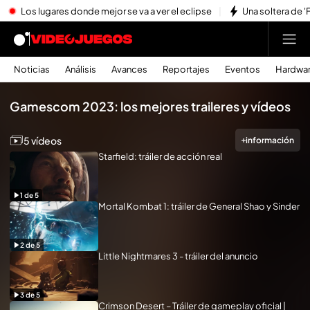
Los lugares donde mejor se va a ver el eclipse
Una soltera de '
Noticias
Análisis
Avances
Reportajes
Eventos
Hardwa
Reproducir todo
Gamescom 2023: los mejores traileres y vídeos
5 vídeos
información
Starfield: tráiler de acción real
1
de
5
Mortal Kombat 1: tráiler de General Shao y Sinder
2
de
5
Little Nightmares 3 - tráiler del anuncio
3
de
5
Crimson Desert – Tráiler de gameplay oficial |