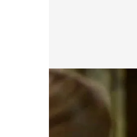
cuatro.com
09 MAR 2014 - 22:15h.
Compartir
“Lo de las gafas oscuras, 