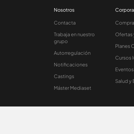
Nosotros
Corpora
Contacta
Comprar
Trabaja en nuestro
Ofertas 
grupo
Planes 
Autorregulación
Cursos 
Notificaciones
Eventos
Castings
Salud y 
Máster Mediaset