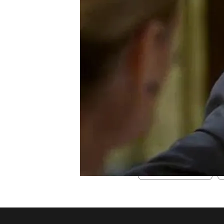
Es la primera vez que me 
“Creo que las gafas son p
eres otra persona, pero es
poco como Martirio”.
Sí, de hecho fue una gran 
“¿Te las quitarás alguna v
guapo, y creo que tienes u
TEMAS
Viajando con Chester