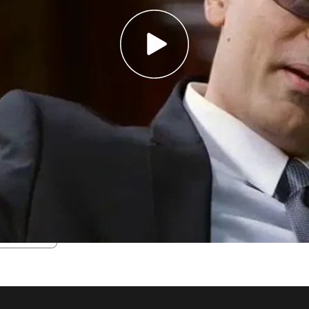
lo preguntan, ¿por qué crees?
arte de tu personaje, pero probablemente tu
 la forma de poner un poco la distancia. Un
inspiración en mi vida
ez? Detrás de esas gafas veo a alguien más
nos ojos muy bonitos que a mí me gustaría ver”.
Temporada 1