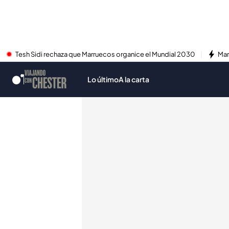
Tesh Sidi rechaza que Marruecos organice el Mundial 2030
Mar
Lo último
A la carta