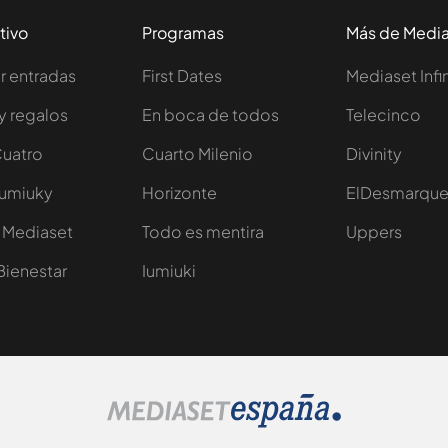
tivo
Programas
Más de Medi
 entradas
First Dates
Mediaset Infi
y regalos
En boca de todos
Telecinco
Cuatro
Cuarto Milenio
Divinity
Iumiuky
Horizonte
ElDesmarqu
 Mediaset
Todo es mentira
Uppers
Bienestar
Iumiuki