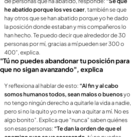
de personas que ha abatido, responde:
“Sé que
he abatido porque los ves caer
, también se que
hay otros que se han abatido porque yo he dado
la posición donde estaban y mis compañeros lo
han hecho. Te puedo decir que alrededor de 30
personas por mí, gracias a mí pueden ser 300 o
400”, explica.
"Tú no puedes abandonar tu posición para
que no sigan avanzando", explica
Y reflexiona al hablar de esto:
“Al fin y al cabo
somos humanos todos, sean malos o buenos
yo
no tengo ningún derecho a quitarle la vida a nadie,
pero si no la quito yo me la van a quitar a mí. No es
algo bonito”. Explica que “nunca” saben quiénes
son esas personas:
“Te dan la orden de que el
enemigo ruso se va acercando
, tú no puedes