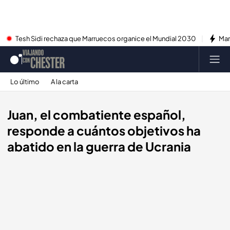
Tesh Sidi rechaza que Marruecos organice el Mundial 2030
Mar
Lo último
A la carta
Juan, el combatiente español,
responde a cuántos objetivos ha
abatido en la guerra de Ucrania