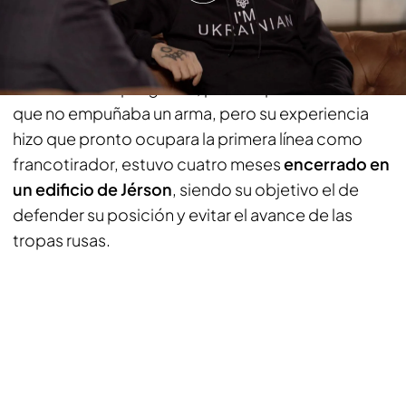
la guerra y sobrecoge a Risto Mejide: “Se te
queda en la retina”
El invitado del programa, pese a que hacía años
que no empuñaba un arma, pero su experiencia
hizo que pronto ocupara la primera línea como
francotirador, estuvo cuatro meses
encerrado en
un edificio de Jérson
, siendo su objetivo el de
defender su posición y evitar el avance de las
tropas rusas.