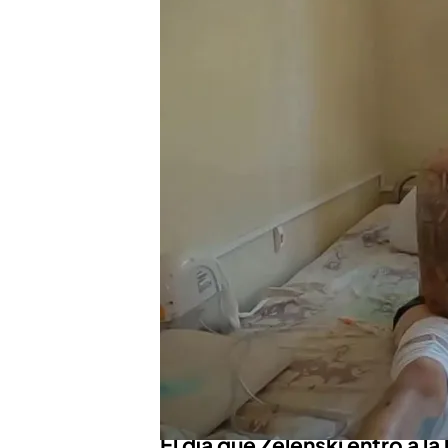
Zelenski visitó a Juan mi
fotografiarse con él
El exlegionario ha recib
reconocimiento como h
Ver todos los programas
Compartir
La
guerra de Ucrania
ha si
combatiente español que 
todo y ahora, en
‘Viajando
las cosas que ha podido ver
presidente ucraniano,
Vol
El día que Zelenski entró a la