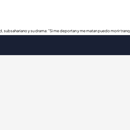
, subsahariano y su drama: "Si me deportan y me matan puedo morir tranq