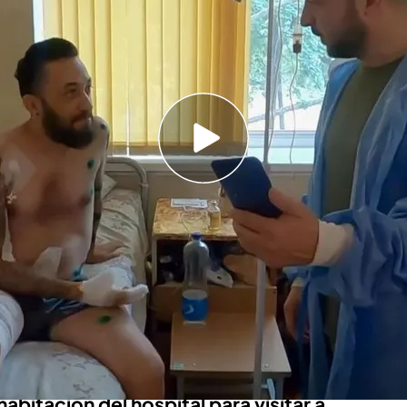
entras estaba en el hospital y le pidió
ido multitud de medallas y el importante
éroe nacional
 de 'Viajando con Chester', al completo
do trasmitida desde los ojos de Juan, el
decidió poner rumbo al país cuando estalló
 con Chester’
, él mismo ha contado algunas de
 allí, además del día en el que conoció al
odimír Zelenski.
 habitación del hospital para visitar a