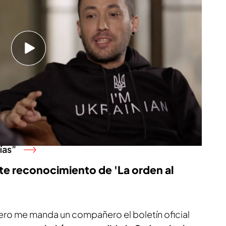
le dijo
fue “amigo mío, ven”,
algo con lo que
nte ucraniano y tras esto, le dijo unas palabras:
jalá más españoles como tú aquí en Ucrania y
 fuera a casa”. Además de pedirle una foto
bitación, le dijo que le tenía que dar una
.
batiente Juan perdió parte de sus dedos en
ías”
nte reconocimiento de 'La orden al
ñero me manda un compañero el boletín oficial