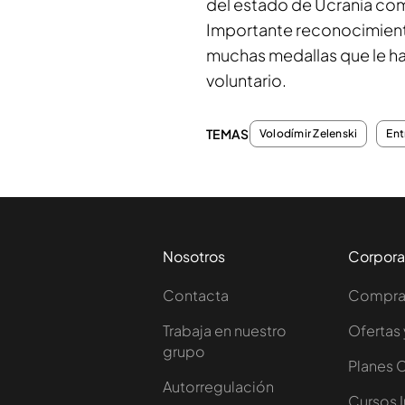
del estado de Ucrania c
Importante reconocimient
muchas medallas que le h
voluntario.
TEMAS
Volodímir Zelenski
Ent
Nosotros
Corpora
Contacta
Comprar
Trabaja en nuestro
Ofertas 
grupo
Planes 
Autorregulación
Cursos 