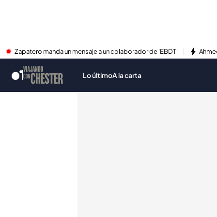
Zapatero manda un mensaje a un colaborador de 'EBDT'
Ahmed
Lo último
A la carta