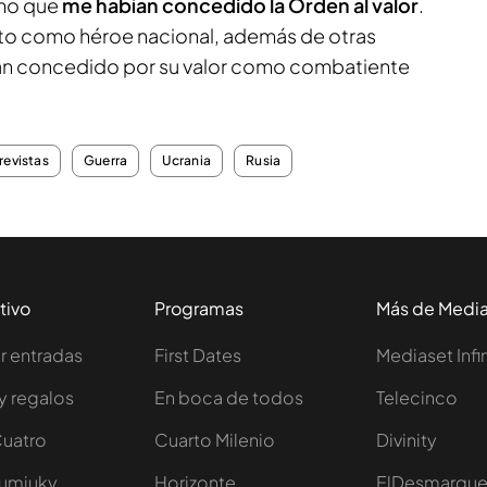
omo que
me habían concedido la Orden al valor
.
o como héroe nacional, además de otras
an concedido por su valor como combatiente
revistas
Guerra
Ucrania
Rusia
tivo
Programas
Más de Medi
 entradas
First Dates
Mediaset Infi
y regalos
En boca de todos
Telecinco
Cuatro
Cuarto Milenio
Divinity
Iumiuky
Horizonte
ElDesmarqu