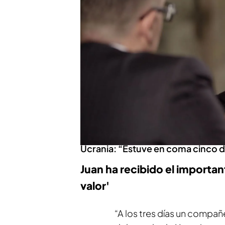
Cuenta que lo primero que 
se partió de risa el preside
“Es un honor conocerte, o
que ya era cosa de que me
antes de marcharse de la ha
medalla:
“Me sorprendió”
PUEDE INTERESARTE
El fuerte ataque en el que el com
Ucrania: “Estuve en coma cinco d
Juan ha recibido el importa
valor'
“A los tres días un compa