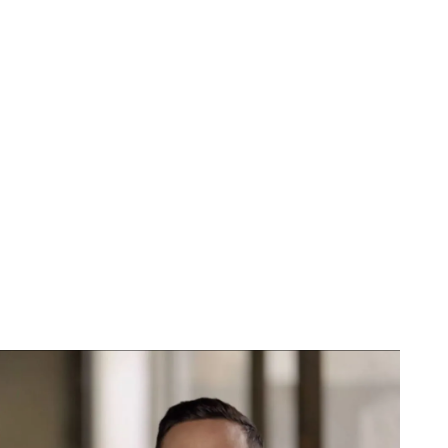
dió parte de sus dedos en Ucrania
ú estuvieran aquí en Ucrania", fue una
residente ucraniano