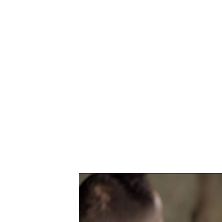
El fuerte ataque en el que el combatiente Juan per
"Ojalá más españoles como t
de las pases que le dijo el p