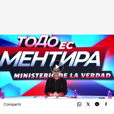
Risto Mejide, presentador 'Todo es mentira'
Todo es mentira
09 NOV 2020 - 16:37h.
Castelo bromea con el cambio: “¡Somos
funcionarios! ¡Toma!¡Nos han subido el
sueldo!”
Compartir