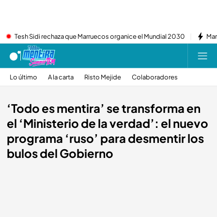
Tesh Sidi rechaza que Marruecos organice el Mundial 2030
Mar
Lo último
A la carta
Risto Mejide
Colaboradores
‘Todo es mentira’ se transforma en
el ‘Ministerio de la verdad’: el nuevo
programa ‘ruso’ para desmentir los
bulos del Gobierno