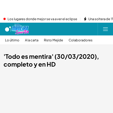
Los lugares donde mejor se va a ver el eclipse
Una soltera de '
Lo último
A la carta
Risto Mejide
Colaboradores
'Todo es mentira' (30/03/2020),
completo y en HD