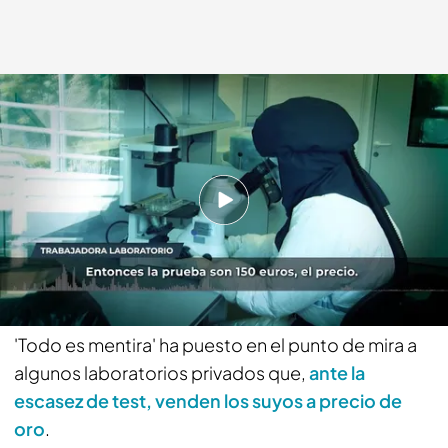
Todo es mentira
cuatro.com
30 MAR 2020 - 19:29h.
Vuelve a ver el programa, íntegro
Compartir
'Todo es mentira' ha puesto en el punto de mira a
algunos laboratorios privados que,
ante la
escasez de test, venden los suyos a precio de
oro
.