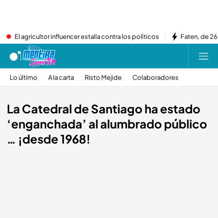
El agricultor influencer estalla contra los políticos
Faten, de 26
Lo último
A la carta
Risto Mejide
Colaboradores
La Catedral de Santiago ha estado
‘enganchada’ al alumbrado público
… ¡desde 1968!