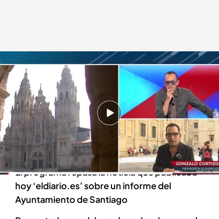
Risto entrevista a Gonzalo Cortizo, periodista que ha firmado la noticia
Todo es mentira
14 SEP 2021 - 17:17h.
‘TEM’ entrevista al periodista Gonzalo Cortizo:
“Se ha pagado durante muchos años con
dinero público los gastos de la Iglesia”
El programa repasa la noticia que publicaba
hoy ‘eldiario.es’ sobre un informe del
Ayuntamiento de Santiago