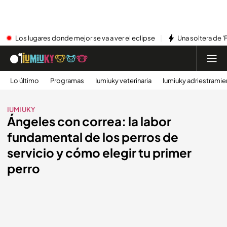
Los lugares donde mejor se va a ver el eclipse
Una soltera de '
Lo último
Programas
Iumiuky veterinaria
Iumiuky adriestramie
IUMIUKY
Ángeles con correa: la labor
fundamental de los perros de
servicio y cómo elegir tu primer
perro