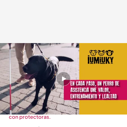
Perro guía con su dueño
.
Iumiuky
cuatro.com
09 FEB 2026 - 14:06h.
Conoce cómo ser familia de acogida de un
futuro perro guía
Ser casa de acogida implica brindar un hogar
temporal a animales rescatados, colaborando
con protectoras.