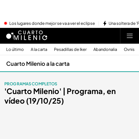
Los lugares donde mejor se va a ver el eclipse
Una soltera de '
Lo último
A la carta
Pesadillas de Iker
Abandonalia
Ovnis
Cuarto Milenio a la carta
PROGRAMAS COMPLETOS
'Cuarto Milenio' | Programa, en
vídeo (19/10/25)