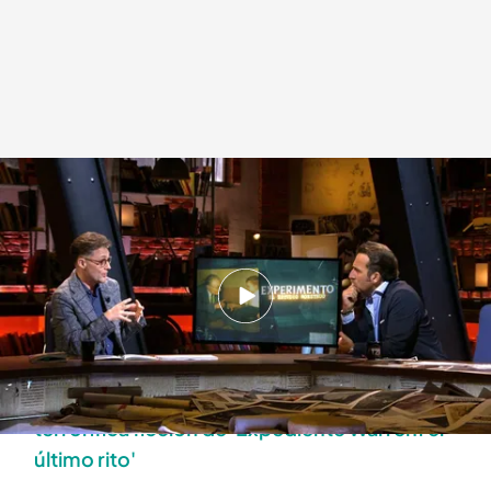
'Cuarto Milenio' | Programa completo (19/10/25)
Cuarto Milenio
20 OCT 2025 - 00:51h.
Disfruta del programa de 'Cuarto Milenio' del
domingo 19 de octubre, online y completo
Caso Pensilvania: la historia real que inspiró la
terrorífica ficción de 'Expediente Warren: el
último rito'