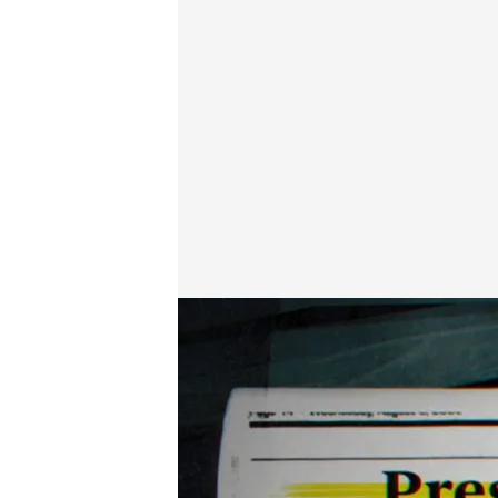
El experimento monstruoso que tenía como sujetos 
Cuarto Milenio
19 OCT 2025 - 23:00h.
Luis Enrique García Muño
todos los detalles de e