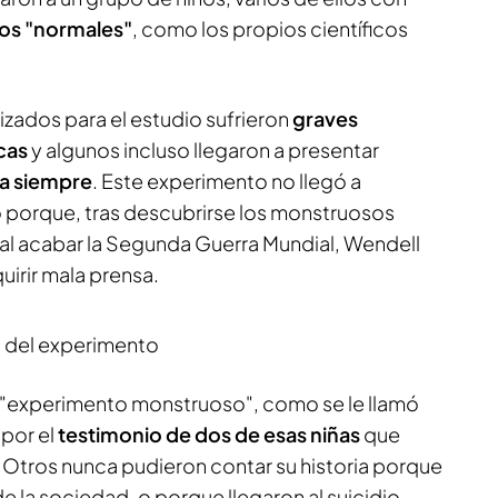
los "normales"
, como los propios científicos
izados para el estudio sufrieron
graves
cas
y algunos incluso llegaron a presentar
ra siempre
. Este experimento no llegó a
 porque, tras descubrirse los monstruosos
 al acabar la Segunda Guerra Mundial, Wendell
uirir mala prensa.
 del experimento
l "experimento monstruoso", como se le llamó
 por el
testimonio de dos de esas niñas
que
. Otros nunca pudieron contar su historia porque
e la sociedad, o porque llegaron al suicidio.