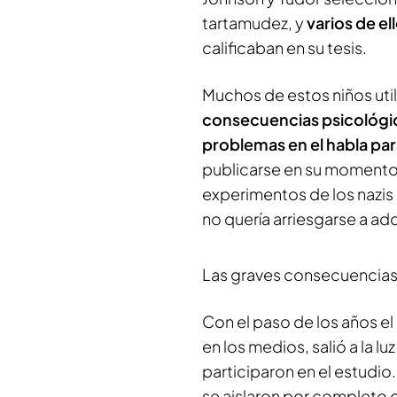
tartamudez, y
varios de el
calificaban en su tesis.
Muchos de estos niños util
consecuencias psicológi
problemas en el habla pa
publicarse en su momento
experimentos de los nazis
no quería arriesgarse a adq
Las graves consecuencias
Con el paso de los años e
en los medios, salió a la luz
participaron en el estudio
se aislaron por completo d