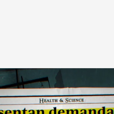
a niños tartamudos: "Algunos llegaron a suicidarse"
.
cuatro.com
z ha visitado la nave del misterio para contar
ste macabro experimento "científico".