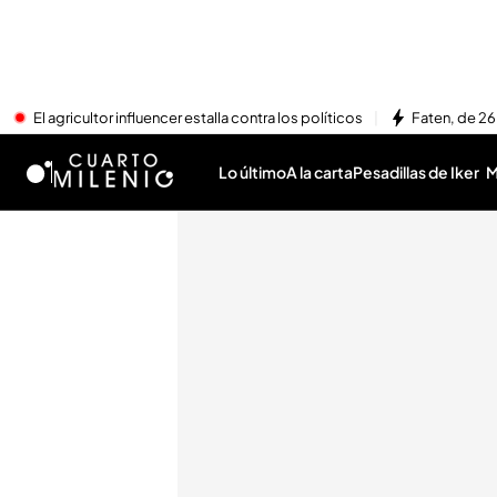
El agricultor influencer estalla contra los políticos
Faten, de 26
Lo último
A la carta
Pesadillas de Iker
M