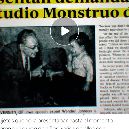
enio' realiza una ouija y el resultado impresiona
guien ahí?"
lenio'
se ha tratado un tema cuanto menos
39
se realizó un
extraño experimento ideado
a Universidad de Iowa, en Estados Unidos, que
rupo de niños sacados de un orfanato
del
e participó
una alumna de Wendell
, pretendía
ujetos que no la presentaban hasta el momento.
ron a un grupo de niños, varios de ellos con