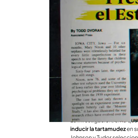
El equipo de 'Cuarto mil
a Iker Jiménez: "¿Hay al
Compartir
Esta semana en
'Cuarto mi
cuestionable. En el
año 19
por Wendell Johnson
en l
tenía como
sujetos a un g
estado.
La investigación, en la qu
inducir la tartamudez
en s
Johnson y Tudor selecciona