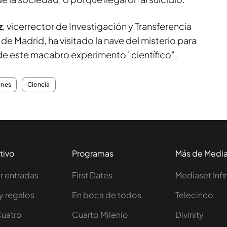
z
, vicerrector de Investigación y Transferencia
I de Madrid, ha visitado la nave del misterio para
 de este macabro experimento "científico".
ones
Ciencia
tivo
Programas
Más de Medi
 entradas
First Dates
Mediaset Infi
y regalos
En boca de todos
Telecinco
Cuatro
Cuarto Milenio
Divinity