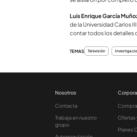
Luis Enrique García Muño
de la Universidad Carlos II
contar todos los detalles
TEMAS
Televisión
Investigaci
Nosotros
Corpora
Contacta
Comprar
Trabaja en nuestro
Ofertas 
grupo
Planes 
Autorregulación