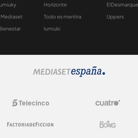
Iumiuky
Horizonte
ElDesmarqu
 Mediaset
Todo es mentira
Uppers
Bienestar
Iumiuki