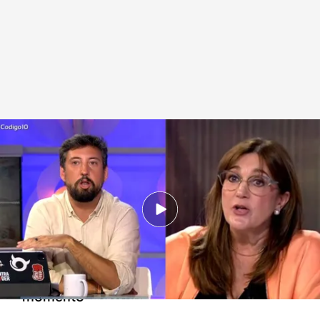
Tenso enfrentamiento entre Soraya Rodríguez y Fernando Carrera en
'Código 10'
.
cuatro.com
Código 10
01 JUL 2026 - 00:35h.
Soraya Rodríguez y Fernando Carrera chocan
en 'Código 10' por José Bono y sus supuestas
empresas en República Dominicana: el
momento