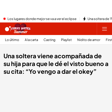
Los lugares donde mejor se va a ver el eclipse
Una soltera de '
Lo último
A la carta
Casting
Playlist
Nidito de amor
Firs
Una soltera viene acompañada de
su hija para que le dé el visto bueno a
su cita: “Yo vengo a dar el okey”