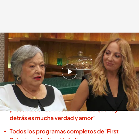
Mari Paz e Inma
.
'First Dates'
First Dates
30 MAR 2026 - 22:50h.
Mari Paz viene acompañada de su hija para que
le de el visto bueno a su cita
Carlos Sobera rememora su trayectoria como
presentador de 'First Dates': "Lo que hay
detrás es mucha verdad y amor"
Todos los programas completos de 'First