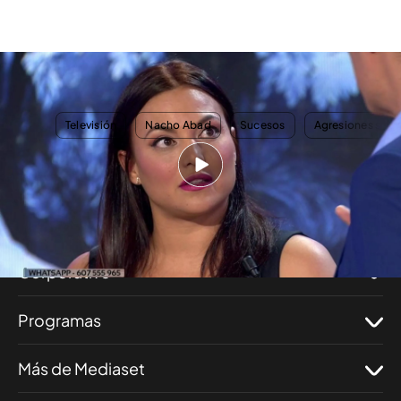
Elisa Mouliaá, tajante en la recta final de su denuncia a Iñigo Errejón:
"Represento a un montón de mujeres que no pueden alzar la voz"
TEMAS
Televisión
Nacho Abad
Sucesos
Agresiones sexu
Nosotros
Corporativo
Programas
Más de Mediaset