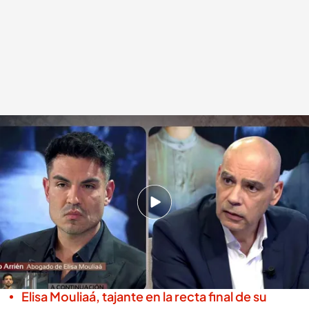
El desencuentro entre Nacho Abad y el abogado de Elisa Mouliaá en
'Código 10'
.
cuatro.es
Miguel Salazar
Madrid, 29 OCT 2025 - 00:54h.
Elisa Mouliaá reconoció ante el juez que no
recordaba que Errejón cerrase el cuarto
donde sucedieron los hechos "con pestillo"
Elisa Mouliaá, tajante en la recta final de su