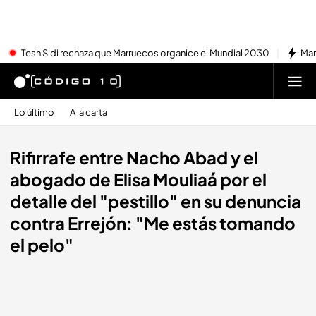
Tesh Sidi rechaza que Marruecos organice el Mundial 2030
Mar
Lo último
A la carta
Rifirrafe entre Nacho Abad y el
abogado de Elisa Mouliaá por el
detalle del "pestillo" en su denuncia
contra Errejón: "Me estás tomando
el pelo"