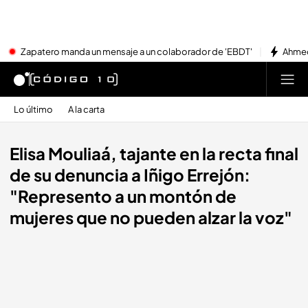
Zapatero manda un mensaje a un colaborador de 'EBDT'
Ahmed
Lo último
A la carta
Elisa Mouliaá, tajante en la recta final
de su denuncia a Iñigo Errejón:
"Represento a un montón de
mujeres que no pueden alzar la voz"