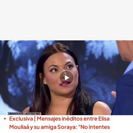
Elisa Mouliaá habla de la recta final de su denuncia a Iñigo Errejón por
presunta agresión
.
cuatro.es
Miguel Salazar
Madrid, 29 OCT 2025 - 00:04h.
La investigación al cofundador de Podemos
encara su recta final: se determinará si Errejón
irá o no a juicio
Exclusiva | Mensajes inéditos entre Elisa
Mouliaá y su amiga Soraya: "No intentes