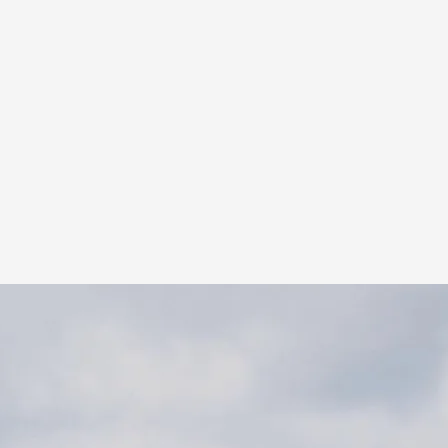
t, creador de 'Los pilares de la Tierra'
o un verdadero enigma todavía no resuelto: