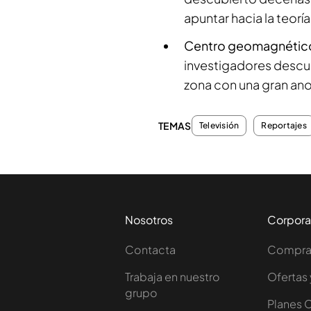
apuntar hacia la teor
Centro geomagnético 
investigadores descu
zona con una gran an
TEMAS
Televisión
Reportajes
Nosotros
Corpora
Contacta
Comprar
Trabaja en nuestro
Ofertas 
grupo
Planes 