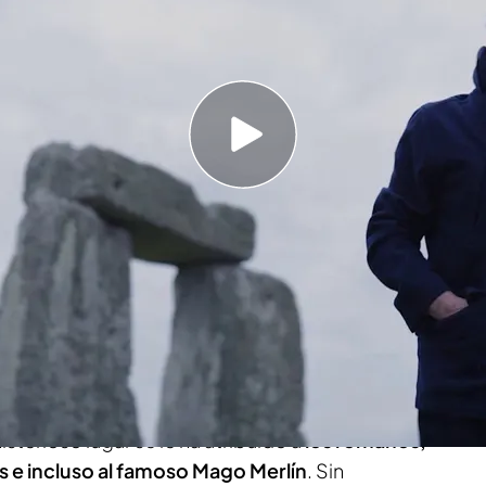
 del Neolítico y principios de la Edad del
 Wiltshire, Inglaterra
logrado situarse en el centro del místico
escritor inglés Ken Follett: "Dentro sentí que
ado como uno de los
grandes misterios de la
templo de la prehistoria continúa siendo,
5.000
ción
, un verdadero enigma no resuelto.
sterioso lugar se le ha atribuido a
los romanos,
gos e incluso al famoso Mago Merlín
. Sin