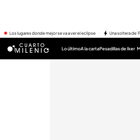
Los lugares donde mejor se va a ver el eclipse
Una soltera de '
Lo último
A la carta
Pesadillas de Iker
M