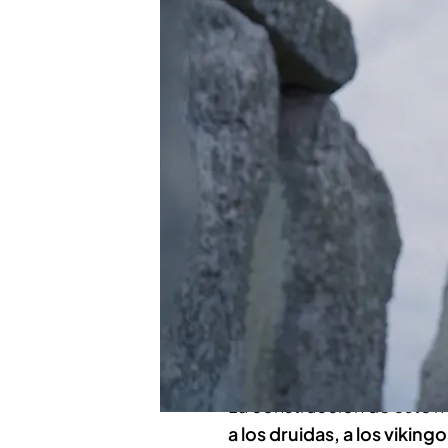
construido entre el final
Bronce en el condado de
Javier Pérez Campos ha 
círculo en compañía del 
tenía que santiguarme"
Compartir
Stonehenge
es consider
humanidad
. Este enorme 
años después de su crea
La construcción de este mi
a los druidas, a los vikin