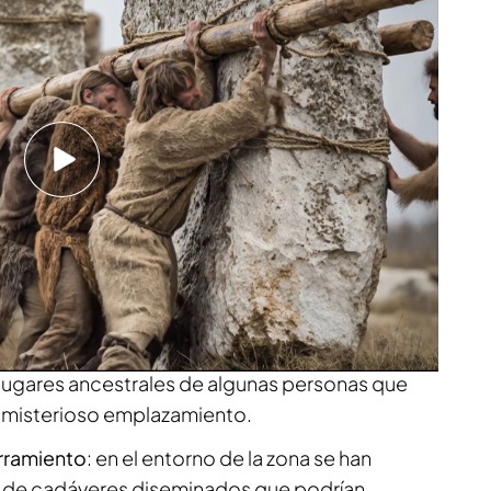
ier Sierra
se han sentado en la nave del misterio
Jiménez los posibles motivos por los que se creó
ón que recibe cada año la visita de cientos de
ferentes sentidos que se le ha dado a los largo
eremonias de bautismo o sacrificio
: en el centro
uentra una especie de altar en el que algunos
derado que podrían haberse celebrado rituales.
druidas
: a finales del Siglo XVIII empezó a
a construcción era el emblema de una
lugares ancestrales de algunas personas que
l misterioso emplazamiento.
rramiento
: en el entorno de la zona se han
 de cadáveres diseminados que podrían