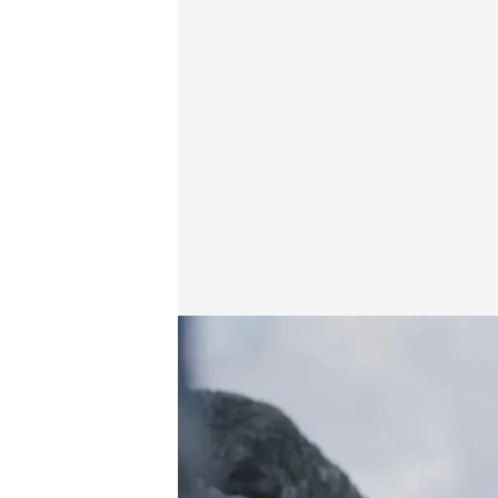
'Cuarto milenio' visita Stonehenge junto a Ken Follet
Cuarto Milenio
05 OCT 2025 - 23:00h.
Stonehenge sigue siend