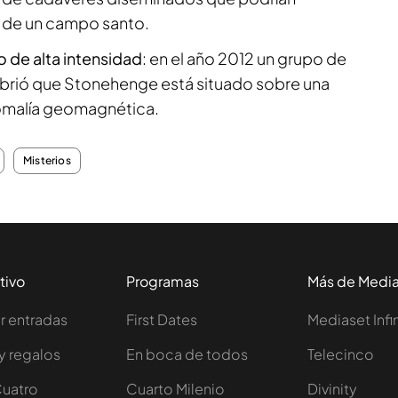
ía de un campo santo.
de alta intensidad
: en el año 2012 un grupo de
brió que Stonehenge está situado sobre una
omalía geomagnética.
Misterios
tivo
Programas
Más de Medi
 entradas
First Dates
Mediaset Infi
y regalos
En boca de todos
Telecinco
Cuatro
Cuarto Milenio
Divinity