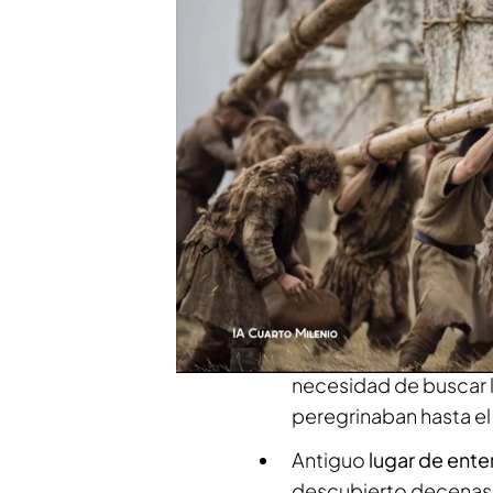
Javier Pérez Campos
y
Jav
para analizar junto a Iker 
esta misteriosa construcci
miles de personas y los di
de los siglos:
Lugar para celebrar
c
de la herradura se enc
estudiosos han consi
Centro de
culto para 
considerarse que est
necesidad de buscar 
peregrinaban hasta e
Antiguo
lugar de ente
descubierto decenas