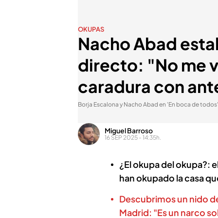
OKUPAS
Nacho Abad estall
directo: "No me v
caradura con an
Borja Escalona y Nacho Abad en 'En boca de todos
Miguel Barroso
16 SEP 2025 - 14:35h.
¿El okupa del okupa?: e
han okupado la casa qu
Descubrimos un nido de 
Madrid: "Es un narco so