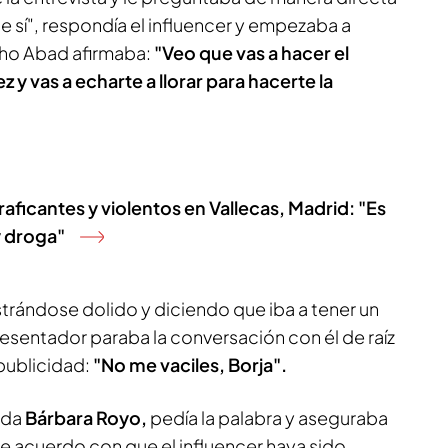
e sí", respondía el influencer y empezaba a
ho Abad afirmaba:
"Veo que vas a hacer el
 y vas a echarte a llorar para hacerte la
ficantes y violentos en Vallecas, Madrid: "Es
y droga"
trándose dolido y diciendo que iba a tener un
esentador paraba la conversación con él de raíz
publicidad:
"No me vaciles, Borja".
gada
Bárbara Royo,
pedía la palabra y aseguraba
e acuerdo con que el influencer haya sido