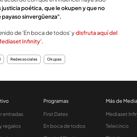
s justicia poética, que le okupen y que no
e payaso sinvergüenza".
enido de 'En boca de todos' y
disfruta aquí del
diaset Infinity'.
d
Redes sociales
Okupas
tivo
Programas
Más de Medi
 entradas
First Dates
Mediaset Infi
y regalos
En boca de todos
Telecinco