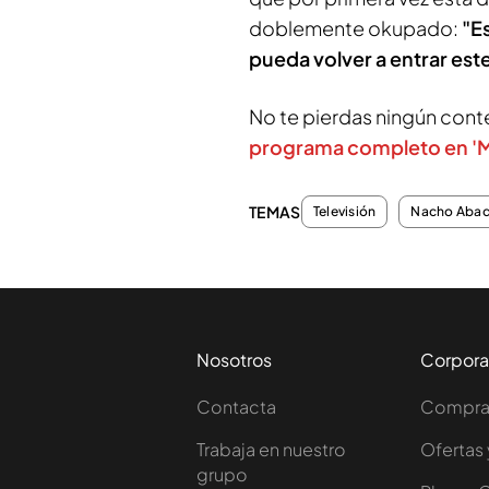
doblemente okupado:
"E
pueda volver a entrar est
No te pierdas ningún cont
programa completo en 'Me
TEMAS
Televisión
Nacho Aba
Nosotros
Corpora
Contacta
Comprar
Trabaja en nuestro
Ofertas 
grupo