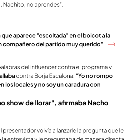
.
Nachito, no aprendes".
a que aparece "escoltada" en el boicot a la
 un compañero del partido muy querido"
alabras del influencer contra el programa y
allaba
contra Borja Escalona:
"Yo no rompo
en los locales y no soy un caradura con
mo show de llorar", afirmaba Nacho
l presentador volvía a lanzarle la pregunta que le
e la entrevista y le preguntaba de manera directa