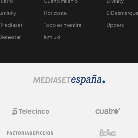
Cuatro
Cuarto Milenio
Divinity
Iumiuky
Horizonte
ElDesmarqu
 Mediaset
Todo es mentira
Uppers
Bienestar
Iumiuki