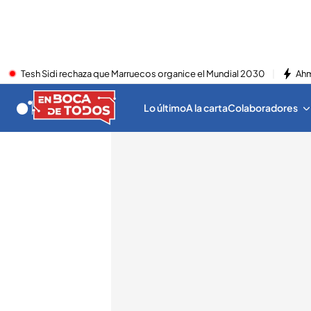
Tesh Sidi rechaza que Marruecos organice el Mundial 2030
Ahm
Lo último
A la carta
Colaboradores