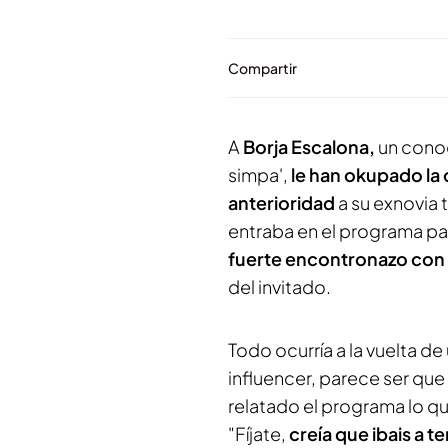
Compartir
A
Borja Escalona,
un conoc
simpa',
le han okupado la
anterioridad
a su exnovia t
entraba en el programa pa
fuerte encontronazo co
del invitado.
Todo ocurría a la vuelta d
influencer, parece ser qu
relatado el programa lo qu
"Fíjate,
creía que ibais a t