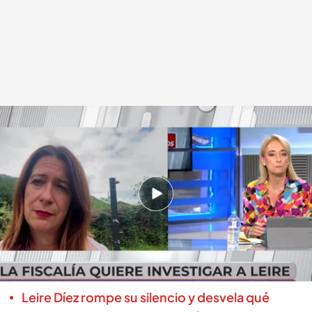
Leire Díez y Paloma Cervilla en 'En boca de todos'
.
cuatro.com
Miguel Barroso
25 JUL 2025 - 14:05h.
'En boca de todos' conecta con Leire Díez,
exmilitante del PSOE, después de que la
Fiscalía apoye que sea investigada y sus
polémicos audios
Leire Díez rompe su silencio y desvela qué