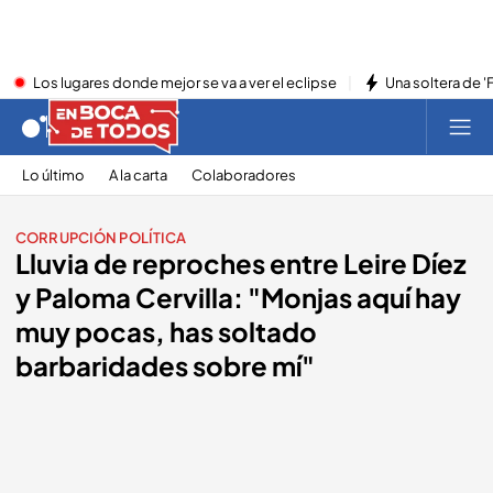
Los lugares donde mejor se va a ver el eclipse
Una soltera de '
Lo último
A la carta
Colaboradores
CORRUPCIÓN POLÍTICA
Lluvia de reproches entre Leire Díez
y Paloma Cervilla: "Monjas aquí hay
muy pocas, has soltado
barbaridades sobre mí"