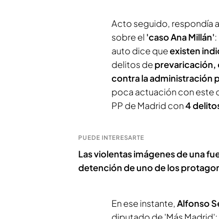
Acto seguido, respondía a
sobre el
'caso Ana Millán'
:
auto dice que
existen indi
delitos de
prevaricación, 
contra la administración 
poca actuación con este ca
PP de Madrid con
4 delito
PUEDE INTERESARTE
Las violentas imágenes de una fuer
detención de uno de los protagon
En ese instante,
Alfonso S
diputado de 'Más Madrid': 