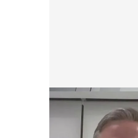
Alfonso Serrano y Emilio Delgado en 'En boca de t
En boca de todos
14 JUL 2025 - 14:25h.
El diputado de 'Más Madr