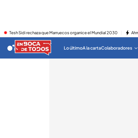
Tesh Sidi rechaza que Marruecos organice el Mundial 2030
Ahm
Lo último
A la carta
Colaboradores