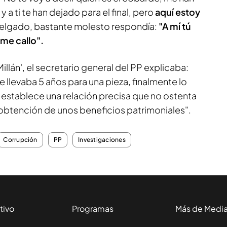
a ti te han dejado para el final, pero
aquí estoy
 Delgado, bastante molesto respondía:
"A mí tú
me callo".
llán', el secretario general del PP explicaba:
e llevaba 5 años para una pieza, finalmente lo
no establece una relación precisa que no ostenta
la obtención de unos beneficios patrimoniales".
Corrupción
PP
Investigaciones
tivo
Programas
Más de Medi