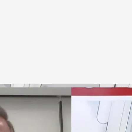
odos'
.
cuatro.com
id' y el secretario general del PP de Madrid se