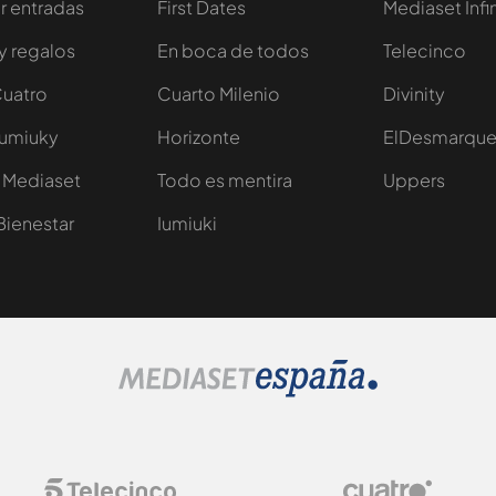
 entradas
First Dates
Mediaset Infi
y regalos
En boca de todos
Telecinco
Cuatro
Cuarto Milenio
Divinity
Iumiuky
Horizonte
ElDesmarqu
 Mediaset
Todo es mentira
Uppers
Bienestar
Iumiuki