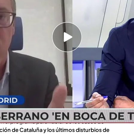
 'En boca de todos'
e la cercana comparecencia de Begoña Gómez
 la obligación legal de acudir"
io general del PP de Madrid,
entraba en 'En
tar las últimas declaraciones de
Emiliano
anciación de las comunidades, entre otros
s del diputado del PP generaban un
gran debate
ado
, diputado de 'Más Madrid'.
 en el programa para hablar de los
casos de
ción de Cataluña y los últimos disturbios de