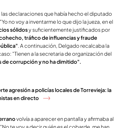
 las declaraciones que había hecho el diputado
 "Yo no voy a inventarme lo que dijo la jueza, en el
cios sólidos
y suficientemente justificados por
cohecho, tráfico de influencias y fraude
pública"
. A continuación, Delgado recalcaba la
so: "Tienen a la secretaria de organización del
s de corrupción y no ha dimitido".
te agresión a policías locales de Torrevieja: la
istas en directo
errano
volvía a aparecer en pantalla y afirmaba al
"No te voy a decir quién es el cobarde, me han