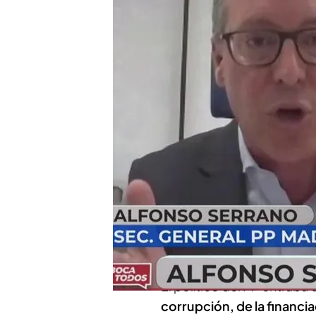
enfrentan en directo en
Alfonso Serrano, sobr
ante la Asamblea: "Tiene
Compartir
Alfonso Serrano, secretar
boca de todos' para comen
García-Page
sobre la fin
temas, y las declaracione
en plató con Emilio Delg
El político del PP entraba
corrupción, de la financia