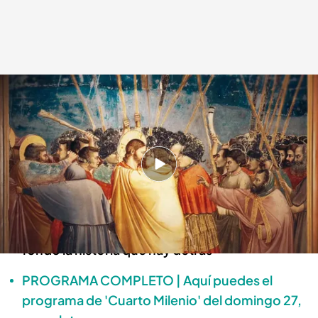
Iker Jiménez y José María Zabala investigan la historia de Judas
Cuarto Milenio
28 ABR 2025 - 00:15h.
Todo sobre Judas, el discípulo que traicionó a
Jesús
Iker Jiménez y José María Zabala investigan a
fondo la historia que hay detrás
PROGRAMA COMPLETO | Aquí puedes el
programa de 'Cuarto Milenio' del domingo 27,