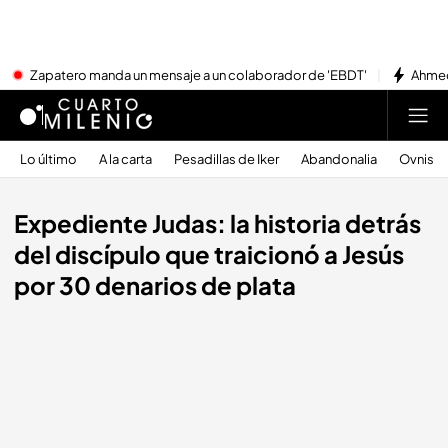
Zapatero manda un mensaje a un colaborador de 'EBDT'
Ahmed
Lo último
A la carta
Pesadillas de Iker
Abandonalia
Ovnis
Expediente Judas: la historia detrás
del discípulo que traicionó a Jesús
por 30 denarios de plata