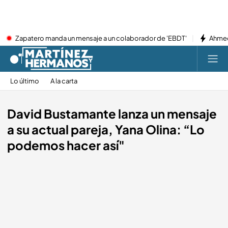
Zapatero manda un mensaje a un colaborador de 'EBDT'
Ahmed
Lo último
A la carta
David Bustamante lanza un mensaje
a su actual pareja, Yana Olina: “Lo
podemos hacer así"