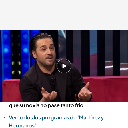
David Bustamante lanza un mensaje a su actual pareja, Yana Olina: “Lo
podemos hacer así"
Martínez y Hermanos
19 DIC 2024 - 01:42h.
David Bustamante revela un dato personal
sobre su pareja, Yana Olina
Blanca Romero da a Bustamante un truco para
que su novia no pase tanto frío
Ver todos los programas de 'Martínez y
Hermanos'