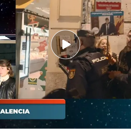
s mostrar su indignación en una protesta
irecto en 'Horizonte' para explicarse: "Es
egos políticos"
énez al conocer lo que está viviendo Víctor de
cinante"
a
DANA
arrasó gran parte de
Valencia
. Desde
o varias manifestaciones en contra de la
tre.
Nacho Navarro
, colaborador de
'Horizonte'
,
zona de la catástrofe y destaca algo
 la que se cruza día a día pide que no les