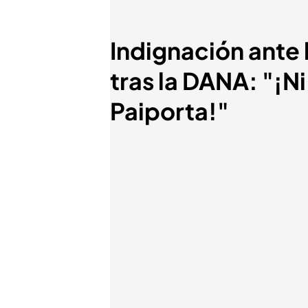
Indignación ante l
tras la DANA: "¡N
Paiporta!"