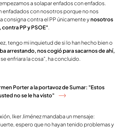
a empezamos a solapar enfados con enfados.
n enfadados con nosotros porque no nos
la consigna contra el PP únicamente y
nosotros
, contra PP y PSOE"
.
ez, tengo mi inquietud de si lo han hecho bien o
aba arrestando, nos cogió para sacarnos de ahí,
 se enfriara la cosa", ha concluido.
rmen Porter a la portavoz de Sumar: "Estos
sted no se le ha visto"
xión, Iker Jiménez mandaba un mensaje:
uerte, espero que no hayan tenido problemas y