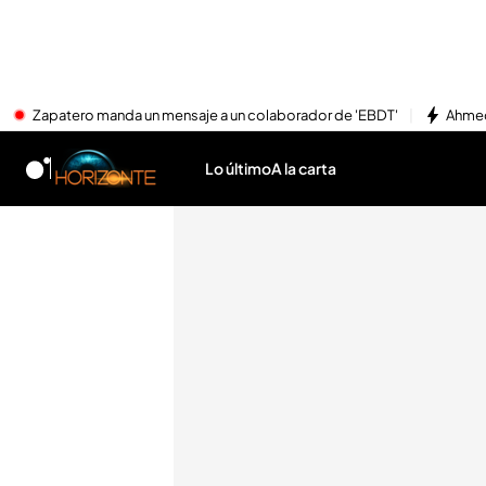
Zapatero manda un mensaje a un colaborador de 'EBDT'
Ahmed
Lo último
A la carta