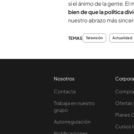
sí el ánimo de la gente. El
bien de que la política div
nuestro abrazo más sincer
TEMAS
Televisión
Actualidad
Nosotros
Corpora
Contacta
Comprar
Trabaja en nuestro
Ofertas 
grupo
Planes 
Autorregulación
Cursos 
Notificaciones