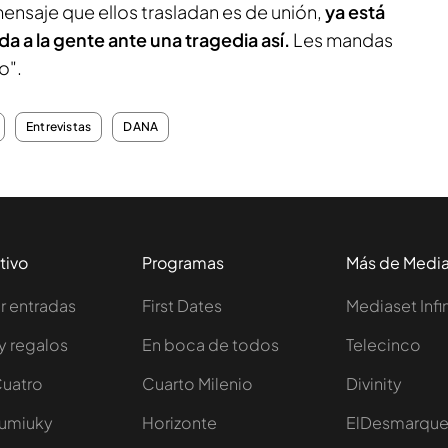
 mensaje que ellos trasladan es de unión,
ya está
ida a la gente ante una tragedia así.
Les mandas
o".
Entrevistas
DANA
tivo
Programas
Más de Medi
 entradas
First Dates
Mediaset Infi
y regalos
En boca de todos
Telecinco
Cuatro
Cuarto Milenio
Divinity
Iumiuky
Horizonte
ElDesmarqu