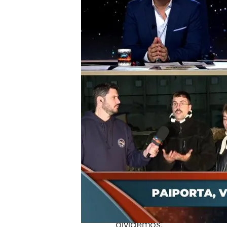
Marcos se hizo viral tra
El joven ha entrado en d
como si hubiera cortafu
La reacción de Iker Jim
Aldama en la calle: "Alu
Compartir
Hace más de un mes que l
entonces, se han celebrad
gestión política del desas
continúa trabajando en la 
especialmente: la gente con
olvidemos.