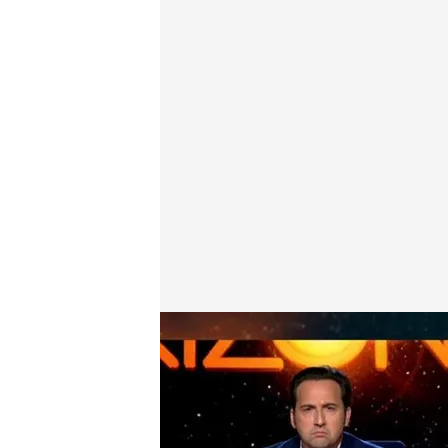
Indignación ante la división política en las manifes
Horizonte
06 DIC 2024 - 02:07h.