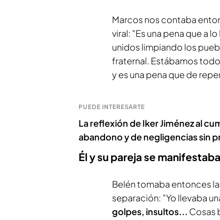
Marcos nos contaba ento
viral: "Es una pena que a 
unidos limpiando los pueb
fraternal. Estábamos todos
y es una pena que de rep
PUEDE INTERESARTE
La reflexión de Iker Jiménez al cu
abandono y de negligencias sin 
Él y su pareja se manifesta
Belén tomaba entonces la 
separación: "Yo llevaba u
golpes, insultos...
Cosas b