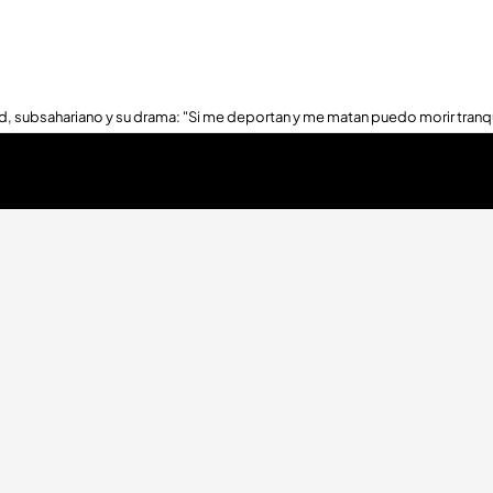
, subsahariano y su drama: "Si me deportan y me matan puedo morir tranq