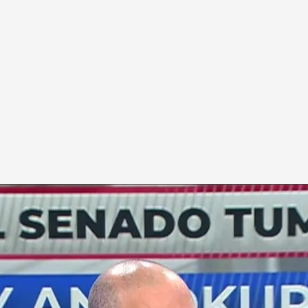
uatro.com
la ley de 'juicios express para okupas' y
ongreso