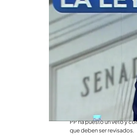
Descubre la indignació
directo: "¿Alguien me l
Descubrimos Chozas de 
convertido en el paraís
Compartir
El PP ha vetado
en el Sen
Congreso. Esta ley estip
ahora se solucionaban en 
un juicio rápido. Sin emba
PP ha puesto un veto y co
que deben ser revisados.