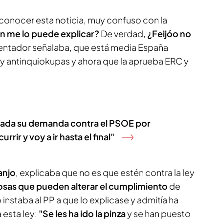
conocer esta noticia, muy confuso con la
n me lo puede explicar?
De verdad,
¿Feijóo no
sentador señalaba, que está media España
ey antinquiokupas y ahora que la aprueba ERC y
imada su demanda contra el PSOE por
rrir y voy a ir hasta el final"
anjo
, explicaba que no es que estén contra la ley
sas que pueden alterar el cumplimiento
de
o instaba al PP a que lo explicase y admitía ha
 esta ley:
"Se les ha ido la pinza
y se han puesto