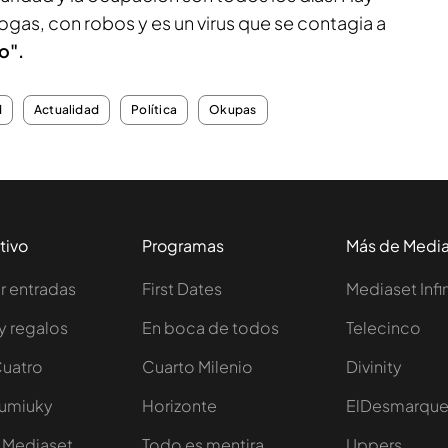
ogas, con robos y es un virus que se contagia a
o".
d
Actualidad
Política
Okupas
tivo
Programas
Más de Medi
 entradas
First Dates
Mediaset Infi
y regalos
En boca de todos
Telecinco
Cuatro
Cuarto Milenio
Divinity
Iumiuky
Horizonte
ElDesmarqu
 Mediaset
Todo es mentira
Uppers