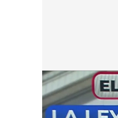
Nacho Abad, presentador de 'En boca de todos'
.
c
En boca de todos
04 DIC 2024 - 13:18h.
El PP veta en el Senado 
devuelve la norma al C