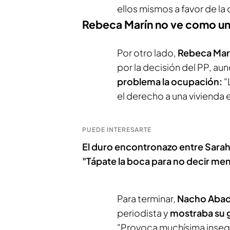
ellos mismos a favor de la
Rebeca Marín no ve como un
Por otro lado,
Rebeca Mar
por la decisión del PP, a
problema la ocupación:
"
el derecho a una vivienda 
PUEDE INTERESARTE
El duro encontronazo entre Sarah 
"Tápate la boca para no decir men
Para terminar,
Nacho Aba
periodista y
mostraba su 
"Provoca muchísima insegu