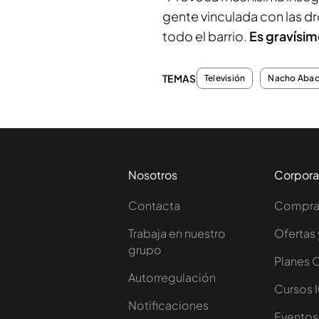
gente vinculada con las dr
todo el barrio.
Es gravísim
TEMAS
Televisión
Nacho Aba
Nosotros
Corpora
Contacta
Comprar
Trabaja en nuestro
Ofertas 
grupo
Planes 
Autorregulación
Cursos 
Notificaciones
Eventos