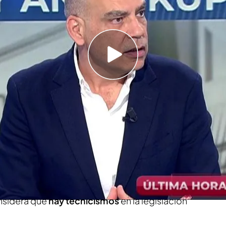
n de Nacho Abad tras conocer esta noticia en
o puede explicar?"
Canales, en Toledo, un municipio que se ha
o de los okupas
ado una
ley 'antiokupas'
y devuelve la norma al
ulaba que esos procesos de ocupación que
un plazo entre
4 y 9 meses,
tenían que pasar por
rgo, esta norma cuando ha llegado al Senado, el
nsidera que
hay tecnicismos
en la legislación