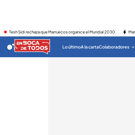
Tesh Sidi rechaza que Marruecos organice el Mundial 2030
Mar
Lo último
A la carta
Colaboradores