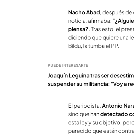
Nacho Abad
, después de 
noticia, afirmaba:
"¿Alguie
piensa?.
Tras esto, el pre
diciendo que quiere una l
Bildu, la tumba el PP.
PUEDE INTERESARTE
Joaquín Leguina tras ser desest
suspender su militancia: "Voy a recu
El periodista,
Antonio Nar
sino que han
detectado co
esta ley y su objetivo, per
parecido que están contra