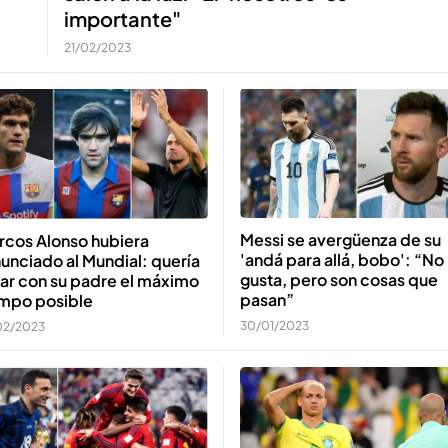
importante"
21/02/2023
Messi se avergüenza de su
rcos Alonso hubiera
'andá para allá, bobo': “N
unciado al Mundial: quería
gusta, pero son cosas que
ar con su padre el máximo
pasan”
empo posible
30/01/2023
02/2023