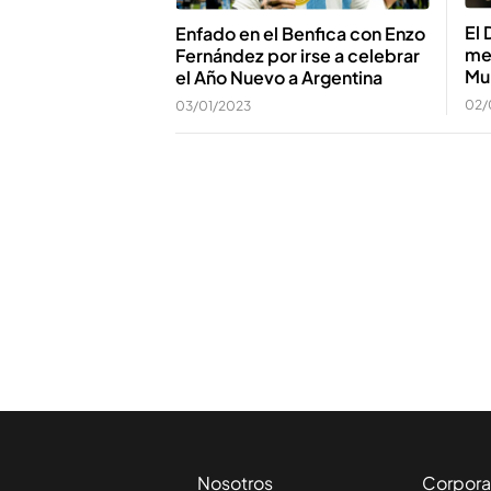
El 
Enfado en el Benfica con Enzo
me
Fernández por irse a celebrar
Mu
el Año Nuevo a Argentina
02/
03/01/2023
Nosotros
Corpora