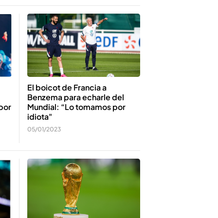
El boicot de Francia a
Benzema para echarle del
Mundial: “Lo tomamos por
por
idiota"
05/01/2023