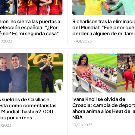
loni no cierra las puertas a
Richarlison tras la eliminaci
selección española: "¿Por
del Mundial: “Fue peor que
é no? Es mi segunda casa"
perder a alguien de mi fami
01/2023
17/01/2023
Ivana Knoll se olvida de
 sueldos de Casillas e
Croacia: cambia de deport
iesta como comentaristas
ahora anima a los Heat de l
 Mundial: hasta 52.000
NBA
ros por un mes
10/01/2023
01/2023