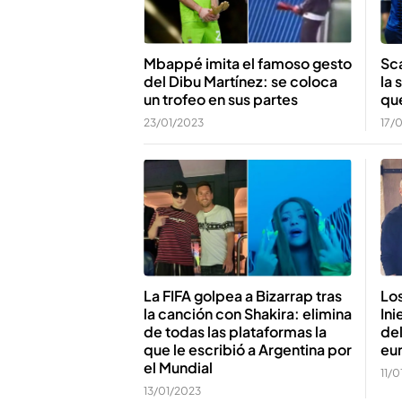
Sca
Mbappé imita el famoso gesto
la 
del Dibu Martínez: se coloca
qu
un trofeo en sus partes
17/
23/01/2023
Los
La FIFA golpea a Bizarrap tras
In
la canción con Shakira: elimina
del
de todas las plataformas la
eu
que le escribió a Argentina por
el Mundial
11/
13/01/2023