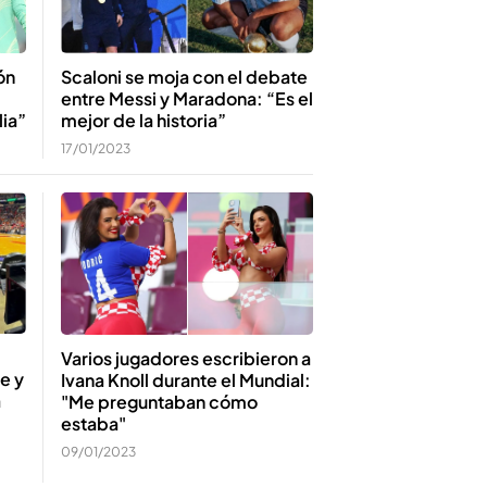
ón
Scaloni se moja con el debate
entre Messi y Maradona: “Es el
lia”
mejor de la historia”
17/01/2023
Varios jugadores escribieron a
e y
Ivana Knoll durante el Mundial:
a
"Me preguntaban cómo
estaba"
09/01/2023