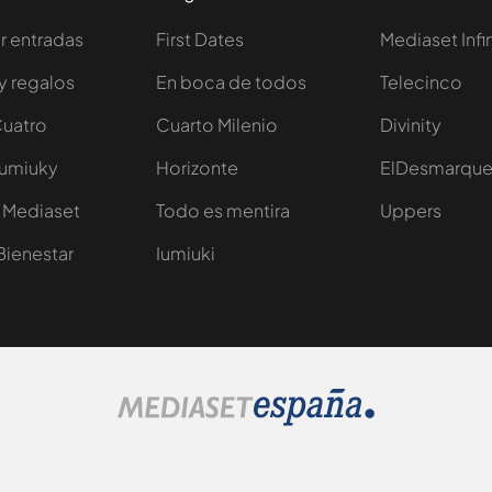
 entradas
First Dates
Mediaset Infi
y regalos
En boca de todos
Telecinco
Cuatro
Cuarto Milenio
Divinity
Iumiuky
Horizonte
ElDesmarqu
 Mediaset
Todo es mentira
Uppers
Bienestar
Iumiuki