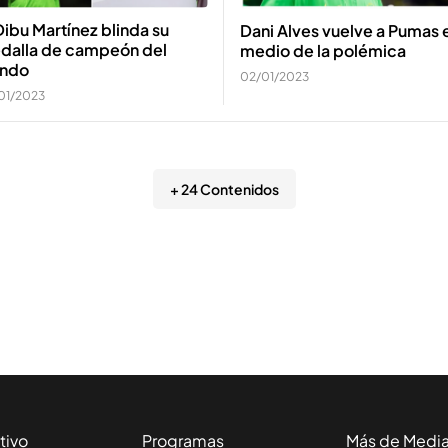
Dibu Martínez blinda su
Dani Alves vuelve a Pumas 
dalla de campeón del
medio de la polémica
ndo
02/01/2023
01/2023
+ 24 Contenidos
tivo
Programas
Más de Medi