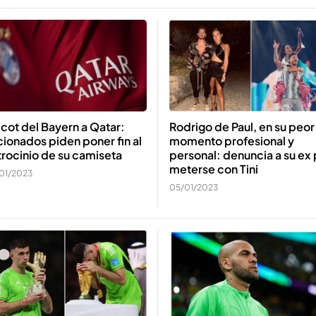
cot del Bayern a Qatar:
Rodrigo de Paul, en su peor
cionados piden poner fin al
momento profesional y
rocinio de su camiseta
personal: denuncia a su ex 
meterse con Tini
01/2023
05/01/2023