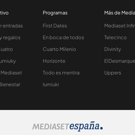
tivo
Programas
Más de Medi
 entradas
First Dates
Mediaset Infi
y regalos
En boca de todos
Telecinco
Cuatro
Cuarto Milenio
Divinity
Iumiuky
Horizonte
ElDesmarqu
 Mediaset
Todo es mentira
Uppers
Bienestar
Iumiuki