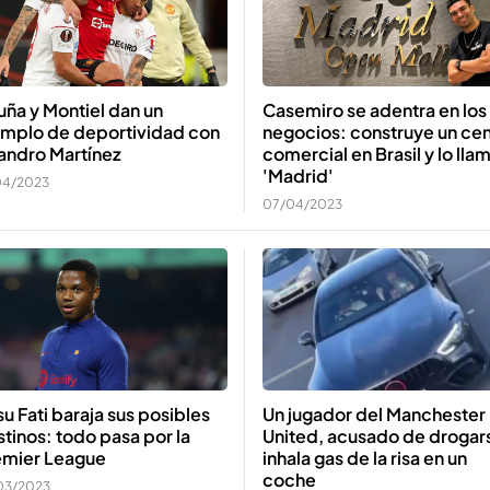
Casemiro se adentra en los
ña y Montiel dan un
negocios: construye un cen
emplo de deportividad con
comercial en Brasil y lo lla
andro Martínez
'Madrid'
04/2023
07/04/2023
u Fati baraja sus posibles
Un jugador del Manchester
tinos: todo pasa por la
United, acusado de drogar
emier League
inhala gas de la risa en un
coche
03/2023