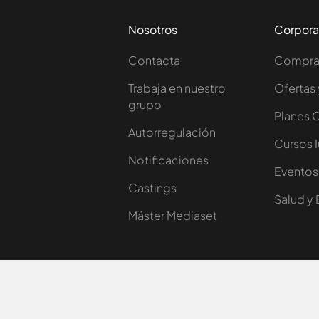
Nosotros
Corpora
Contacta
Comprar
Trabaja en nuestro
Ofertas 
grupo
Planes 
Autorregulación
Cursos 
Notificaciones
Eventos
Castings
Salud y 
Máster Mediaset