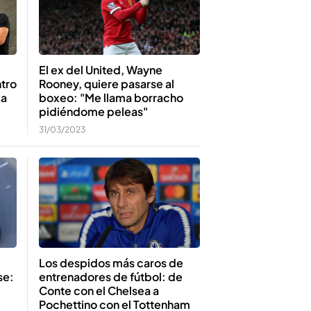
El ex del United, Wayne
Rooney, quiere pasarse al
tro
boxeo: "Me llama borracho
ma
pidiéndome peleas"
31/03/2023
Los despidos más caros de
entrenadores de fútbol: de
se:
Conte con el Chelsea a
Pochettino con el Tottenham