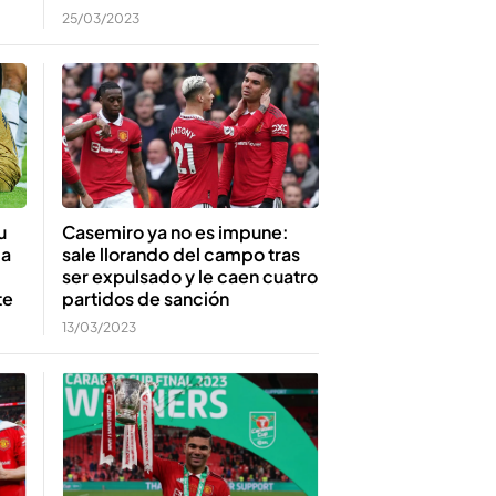
25/03/2023
u
Casemiro ya no es impune:
la
sale llorando del campo tras
ser expulsado y le caen cuatro
te
partidos de sanción
13/03/2023