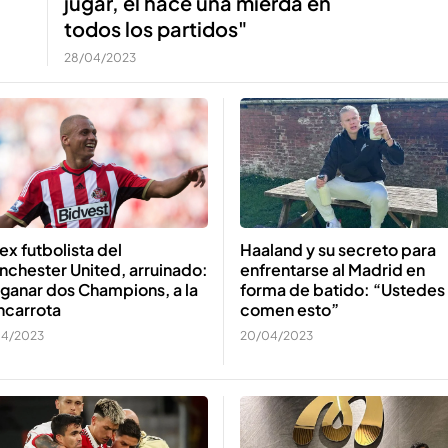
jugar, él hace una mierda en
todos los partidos"
28/04/2023
Haaland y su secreto para
ex futbolista del
enfrentarse al Madrid en
chester United, arruinado:
forma de batido: “Ustedes
ganar dos Champions, a la
comen esto”
ncarrota
20/04/2023
04/2023