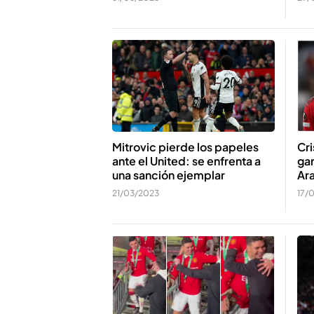
Mitrovic pierde los papeles
Cri
ante el United: se enfrenta a
gan
una sanción ejemplar
Ara
21/03/2023
17/