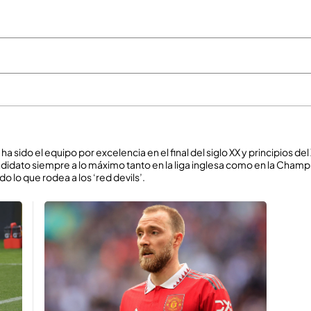
a sido el equipo por excelencia en el final del siglo XX y principios del
didato siempre a lo máximo tanto en la liga inglesa como en la Champio
o lo que rodea a los ‘red devils’.