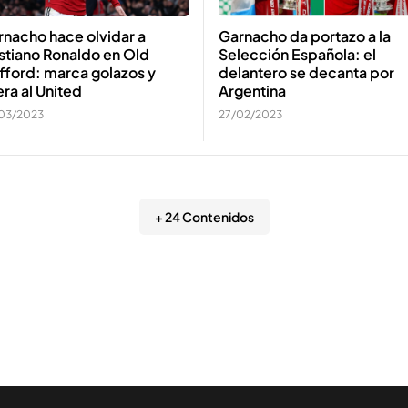
Garnacho da portazo a la
nacho hace olvidar a
Selección Española: el
stiano Ronaldo en Old
delantero se decanta por
fford: marca golazos y
Argentina
era al United
27/02/2023
03/2023
+ 24 Contenidos