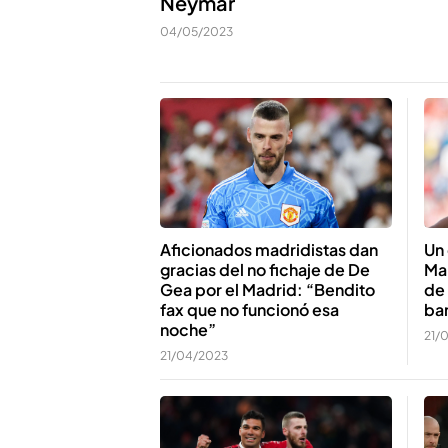
Neymar
04/05/2023
Aficionados madridistas dan
Un 
gracias del no fichaje de De
Man
Gea por el Madrid: “Bendito
de 
fax que no funcionó esa
ba
noche”
21/
21/04/2023