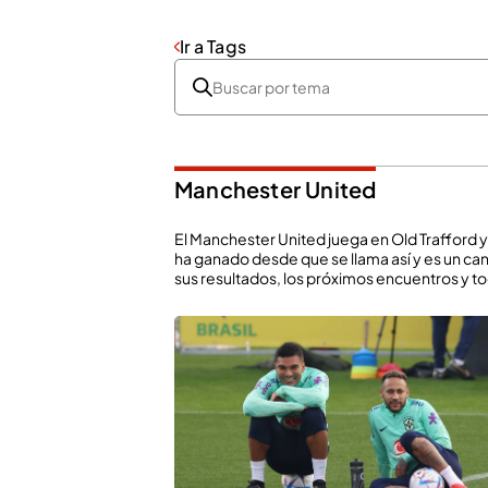
Ir a Tags
Manchester United
El Manchester United juega en Old Trafford y h
ha ganado desde que se llama así y es un can
sus resultados, los próximos encuentros y tod