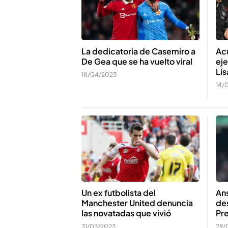
La dedicatoria de Casemiro a
Acu
De Gea que se ha vuelto viral
ej
Lis
18/04/2023
14/
Ans
Un ex futbolista del
des
Manchester United denuncia
Pr
las novatadas que vivió
29/
31/03/2023