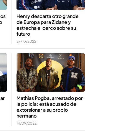
Henry descarta otro grande
ros
de Europa para Zidane y
o
estrecha el cerco sobre su
futuro
27/10/2022
bar
Mathias Pogba, arrestado por
la policía: está acusado de
extorsionar a su propio
hermano
14/09/2022