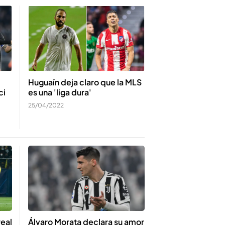
Huguaín deja claro que la MLS
ci
es una 'liga dura'
25/04/2022
real
Álvaro Morata declara su amor