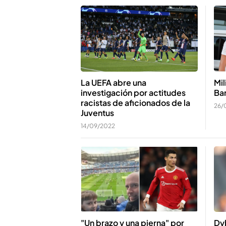
Mil
La UEFA abre una
Ba
investigación por actitudes
racistas de aficionados de la
26/
Juventus
14/09/2022
"Un brazo y una pierna" por
Dyb