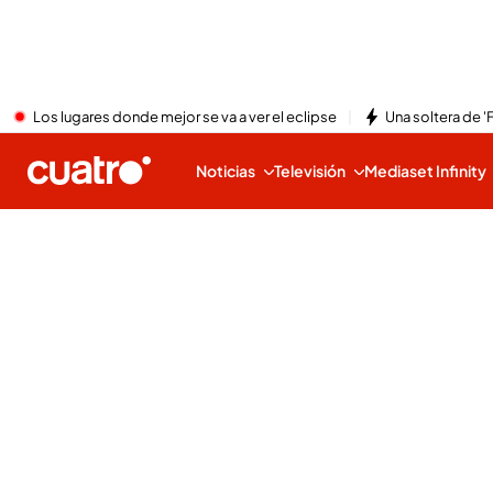
Los lugares donde mejor se va a ver el eclipse
Una soltera de '
Noticias
Televisión
Mediaset Infinity