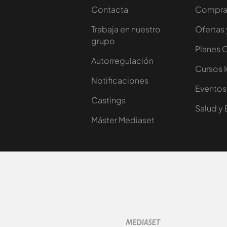
Contacta
Comprar
Trabaja en nuestro
Ofertas 
grupo
Planes 
Autorregulación
Cursos 
Notificaciones
Eventos
Castings
Salud y 
Máster Mediaset