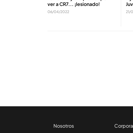
ver a CR7... ¡lesionado!
Ju
06/04/2022
21/
Nosotros
Corpora