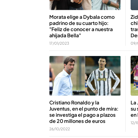
Zid
Morata elige a Dybala como
ch
padrino de su cuarto hijo:
tra
"Feliz de conocer a nuestra
De
ahijada Bella"
09/
17/01/2023
Cristiano Ronaldo y la
La 
Juventus, en el punto de mira:
su 
se investiga el pago a plazos
en 
de 20 millones de euros
12/
26/10/2022