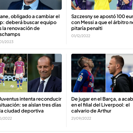
ane, obligado a cambiar el
Szczesny se apostó 100 eu
ip: deberá buscar equipo
con Messi a que el árbitro n
s la renovación de
pitaría penalti
schamps
01/12/2022
01/2023
De jugar en el Barça, a aca
Juventus intenta reconducir
en el filial del Liverpool: el
situación: se aíslan tres días
calvario de Arthur
la ciudad deportiva
21/09/2022
10/2022