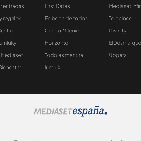
 entradas
First Dates
Mediaset Infi
y regalos
En boca de todos
Telecinco
Cuatro
Cuarto Milenio
Divinity
Iumiuky
Horizonte
ElDesmarqu
 Mediaset
Todo es mentira
Uppers
Bienestar
Iumiuki