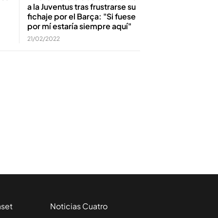
a la Juventus tras frustrarse su
fichaje por el Barça: "Si fuese
por mí estaría siempre aquí"
21/02/2022
aset
Noticias Cuatro