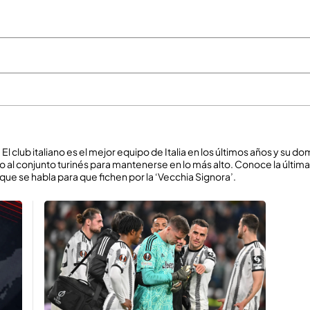
na. El club italiano es el mejor equipo de Italia en los últimos años y su d
o al conjunto turinés para mantenerse en lo más alto. Conoce la última
 que se habla para que fichen por la ‘Vecchia Signora’.